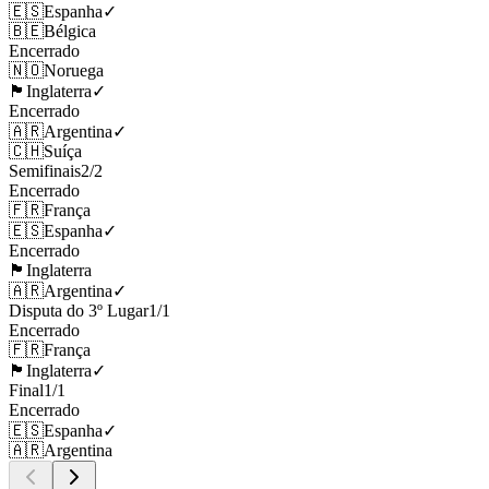
🇪🇸
Espanha
✓
🇧🇪
Bélgica
Encerrado
🇳🇴
Noruega
🏴󠁧󠁢󠁥󠁮󠁧󠁿
Inglaterra
✓
Encerrado
🇦🇷
Argentina
✓
🇨🇭
Suíça
Semifinais
2
/
2
Encerrado
🇫🇷
França
🇪🇸
Espanha
✓
Encerrado
🏴󠁧󠁢󠁥󠁮󠁧󠁿
Inglaterra
🇦🇷
Argentina
✓
Disputa do 3º Lugar
1
/
1
Encerrado
🇫🇷
França
🏴󠁧󠁢󠁥󠁮󠁧󠁿
Inglaterra
✓
Final
1
/
1
Encerrado
🇪🇸
Espanha
✓
🇦🇷
Argentina