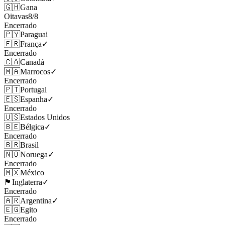
🇬🇭
Gana
Oitavas
8
/
8
Encerrado
🇵🇾
Paraguai
🇫🇷
França
✓
Encerrado
🇨🇦
Canadá
🇲🇦
Marrocos
✓
Encerrado
🇵🇹
Portugal
🇪🇸
Espanha
✓
Encerrado
🇺🇸
Estados Unidos
🇧🇪
Bélgica
✓
Encerrado
🇧🇷
Brasil
🇳🇴
Noruega
✓
Encerrado
🇲🇽
México
🏴󠁧󠁢󠁥󠁮󠁧󠁿
Inglaterra
✓
Encerrado
🇦🇷
Argentina
✓
🇪🇬
Egito
Encerrado