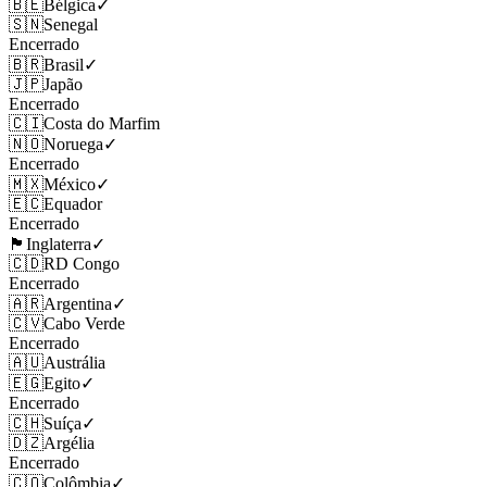
🇧🇪
Bélgica
✓
🇸🇳
Senegal
Encerrado
🇧🇷
Brasil
✓
🇯🇵
Japão
Encerrado
🇨🇮
Costa do Marfim
🇳🇴
Noruega
✓
Encerrado
🇲🇽
México
✓
🇪🇨
Equador
Encerrado
🏴󠁧󠁢󠁥󠁮󠁧󠁿
Inglaterra
✓
🇨🇩
RD Congo
Encerrado
🇦🇷
Argentina
✓
🇨🇻
Cabo Verde
Encerrado
🇦🇺
Austrália
🇪🇬
Egito
✓
Encerrado
🇨🇭
Suíça
✓
🇩🇿
Argélia
Encerrado
🇨🇴
Colômbia
✓