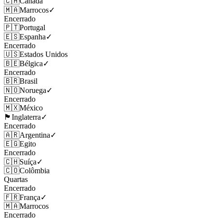
🇨🇦
Canadá
🇲🇦
Marrocos
✓
Encerrado
🇵🇹
Portugal
🇪🇸
Espanha
✓
Encerrado
🇺🇸
Estados Unidos
🇧🇪
Bélgica
✓
Encerrado
🇧🇷
Brasil
🇳🇴
Noruega
✓
Encerrado
🇲🇽
México
🏴󠁧󠁢󠁥󠁮󠁧󠁿
Inglaterra
✓
Encerrado
🇦🇷
Argentina
✓
🇪🇬
Egito
Encerrado
🇨🇭
Suíça
✓
🇨🇴
Colômbia
Quartas
Encerrado
🇫🇷
França
✓
🇲🇦
Marrocos
Encerrado