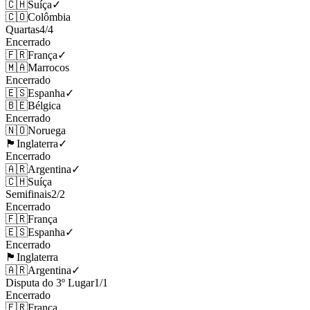
🇨🇭
Suíça
✓
🇨🇴
Colômbia
Quartas
4
/
4
Encerrado
🇫🇷
França
✓
🇲🇦
Marrocos
Encerrado
🇪🇸
Espanha
✓
🇧🇪
Bélgica
Encerrado
🇳🇴
Noruega
🏴󠁧󠁢󠁥󠁮󠁧󠁿
Inglaterra
✓
Encerrado
🇦🇷
Argentina
✓
🇨🇭
Suíça
Semifinais
2
/
2
Encerrado
🇫🇷
França
🇪🇸
Espanha
✓
Encerrado
🏴󠁧󠁢󠁥󠁮󠁧󠁿
Inglaterra
🇦🇷
Argentina
✓
Disputa do 3º Lugar
1
/
1
Encerrado
🇫🇷
França