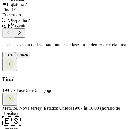
🏴󠁧󠁢󠁥󠁮󠁧󠁿
Inglaterra
✓
Final
1
/
1
Encerrado
🇪🇸
Espanha
✓
🇦🇷
Argentina
Use as setas ou deslize para mudar de fase · role dentro de cada uma
Lista
Chave
Final
19/07 ·
Fase
6
de
6
-
1
jogo
MetLife, Nova Jersey, Estados Unidos
19/07 às 16:00
(horário de
Brasília)
🇪🇸