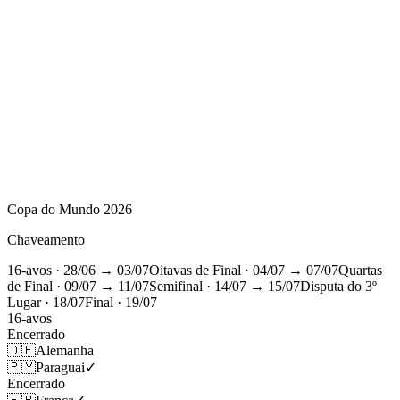
Copa do Mundo 2026
Chaveamento
16-avos
· 28/06 → 03/07
Oitavas de Final
· 04/07 → 07/07
Quartas
de Final
· 09/07 → 11/07
Semifinal
· 14/07 → 15/07
Disputa do 3º
Lugar
· 18/07
Final
· 19/07
16-avos
Encerrado
🇩🇪
Alemanha
🇵🇾
Paraguai
✓
Encerrado