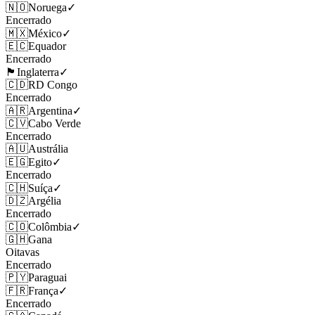
🇳🇴
Noruega
✓
Encerrado
🇲🇽
México
✓
🇪🇨
Equador
Encerrado
🏴󠁧󠁢󠁥󠁮󠁧󠁿
Inglaterra
✓
🇨🇩
RD Congo
Encerrado
🇦🇷
Argentina
✓
🇨🇻
Cabo Verde
Encerrado
🇦🇺
Austrália
🇪🇬
Egito
✓
Encerrado
🇨🇭
Suíça
✓
🇩🇿
Argélia
Encerrado
🇨🇴
Colômbia
✓
🇬🇭
Gana
Oitavas
Encerrado
🇵🇾
Paraguai
🇫🇷
França
✓
Encerrado