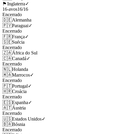
🏴󠁧󠁢󠁥󠁮󠁧󠁿
Inglaterra
✓
16-avos
16
/
16
Encerrado
🇩🇪
Alemanha
🇵🇾
Paraguai
✓
Encerrado
🇫🇷
França
✓
🇸🇪
Suécia
Encerrado
🇿🇦
África do Sul
🇨🇦
Canadá
✓
Encerrado
🇳🇱
Holanda
🇲🇦
Marrocos
✓
Encerrado
🇵🇹
Portugal
✓
🇭🇷
Croácia
Encerrado
🇪🇸
Espanha
✓
🇦🇹
Áustria
Encerrado
🇺🇸
Estados Unidos
✓
🇧🇦
Bósnia
Encerrado