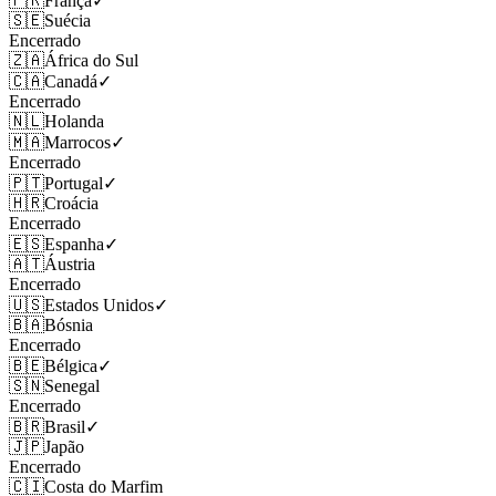
🇫🇷
França
✓
🇸🇪
Suécia
Encerrado
🇿🇦
África do Sul
🇨🇦
Canadá
✓
Encerrado
🇳🇱
Holanda
🇲🇦
Marrocos
✓
Encerrado
🇵🇹
Portugal
✓
🇭🇷
Croácia
Encerrado
🇪🇸
Espanha
✓
🇦🇹
Áustria
Encerrado
🇺🇸
Estados Unidos
✓
🇧🇦
Bósnia
Encerrado
🇧🇪
Bélgica
✓
🇸🇳
Senegal
Encerrado
🇧🇷
Brasil
✓
🇯🇵
Japão
Encerrado
🇨🇮
Costa do Marfim