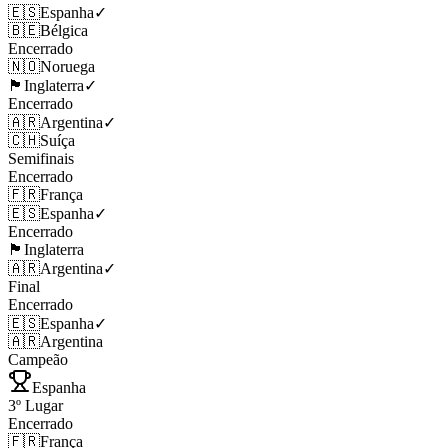
🇪🇸
Espanha
✓
🇧🇪
Bélgica
Encerrado
🇳🇴
Noruega
🏴󠁧󠁢󠁥󠁮󠁧󠁿
Inglaterra
✓
Encerrado
🇦🇷
Argentina
✓
🇨🇭
Suíça
Semifinais
Encerrado
🇫🇷
França
🇪🇸
Espanha
✓
Encerrado
🏴󠁧󠁢󠁥󠁮󠁧󠁿
Inglaterra
🇦🇷
Argentina
✓
Final
Encerrado
🇪🇸
Espanha
✓
🇦🇷
Argentina
Campeão
Espanha
3º Lugar
Encerrado
🇫🇷
França