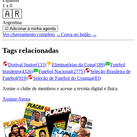
Espanha
1 x 0
🇦🇷
Argentina
☑ Adicionar à minha agenda
Ver chaveamento completo
→
Crava no bolão →
Tags relacionadas
Dorival Junior
(
133
)
Eliminatórias da Copa
(
189
)
Futebol
brasileiro
(
4326
)
Futebol Nacional
(
2775
)
Seleção Brasileira de
Futebol
(
919
)
Seleção de Futebol do Uruguai
(
83
)
Assine o clube de membros e acesse a revista digital e física
Assinar Agora