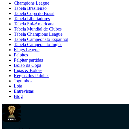
Champions League
Tabela Brasileirão
Tabela Copa do Brasil
Tabela Libertadores
Tabela Sul-Americana
Tabela Mundial de Clubes
Tabela Champions League
Tabela Campeonato Espanhol
Tabela Campeonato Inglês
Kings League
Palpites
Palpitar partidas
Bolão da Copa
Ligas & Bolões
Regras dos Palpites
Joguinhos
Loja
Entrevistas
Blog