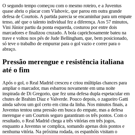
O segundo tempo começou com o mesmo roteiro, e a Juventus
quase abriu o placar com Vlahovic, que parou em outra grande
defesa de Courtois. A partida parecia se encaminhar para um empate
tenso, até que o talento individual fez a diferença. Aos 57 minutos,
Vini Júnior partiu da ponta esquerda, costurou por entre dois
marcadores e finalizou cruzado. A bola caprichosamente bateu na
trave e voltou nos pés de Jude Bellingham, que, bem posicionado,
só teve o trabalho de empurrar para o gol vazio e correr para o
abraço.
Pressão merengue e resistência italiana
até o fim
Após o gol, o Real Madrid cresceu e criou múltiplas chances para
ampliar o marcador, mas esbarrou novamente em uma noite
inspirada de Di Gregorio, que fez uma defesa dupla espetacular em
chutes de Brahim Diaz e Valverde. Pouco depois, o zagueiro Gatti
ainda salvou um gol certo em cima da linha. Nos minutos finais, a
Juventus tentou uma pressão em busca do empate, mas a defesa
merengue e um Courtois seguro garantiram os três pontos. Com o
resultado, o Real Madrid chega a três vitórias em três jogos,
enquanto a Juventus se complica, somando apenas dois pontos e
nenhuma vitória. Na próxima rodada, os espanhóis visitam o