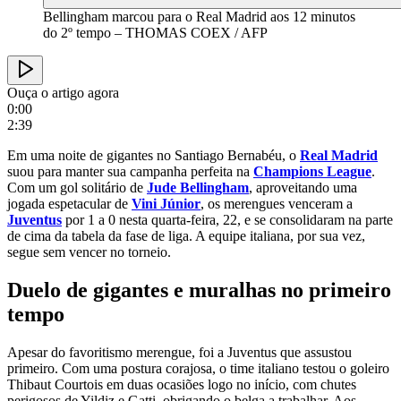
Bellingham marcou para o Real Madrid aos 12 minutos
do 2º tempo – THOMAS COEX / AFP
Ouça o artigo agora
0:00
2:39
Em uma noite de gigantes no Santiago Bernabéu, o
Real Madrid
suou para manter sua campanha perfeita na
Champions League
.
Com um gol solitário de
Jude Bellingham
, aproveitando uma
jogada espetacular de
Vini Júnior
, os merengues venceram a
Juventus
por 1 a 0 nesta quarta-feira, 22, e se consolidaram na parte
de cima da tabela da fase de liga. A equipe italiana, por sua vez,
segue sem vencer no torneio.
Duelo de gigantes e muralhas no primeiro
tempo
Apesar do favoritismo merengue, foi a Juventus que assustou
primeiro. Com uma postura corajosa, o time italiano testou o goleiro
Thibaut Courtois em duas ocasiões logo no início, com chutes
perigosos de Yildiz e Gatti, obrigando o belga a trabalhar. Aos