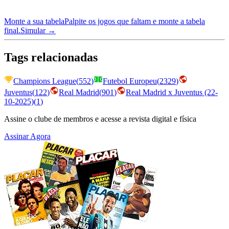
Monte a sua tabela
Palpite os jogos que faltam e monte a tabela
final.
Simular →
Tags relacionadas
Champions League
(
552
)
Futebol Europeu
(
2329
)
Juventus
(
122
)
Real Madrid
(
901
)
Real Madrid x Juventus (22-
10-2025)
(
1
)
Assine o clube de membros e acesse a revista digital e física
Assinar Agora