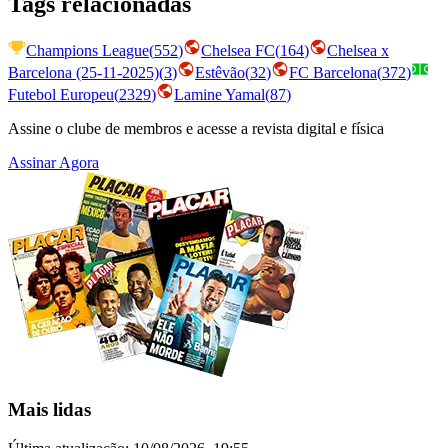
Tags relacionadas
Champions League
(
552
)
Chelsea FC
(
164
)
Chelsea x
Barcelona (25-11-2025)
(
3
)
Estêvão
(
32
)
FC Barcelona
(
372
)
Futebol Europeu
(
2329
)
Lamine Yamal
(
87
)
Assine o clube de membros e acesse a revista digital e física
Assinar Agora
Mais lidas