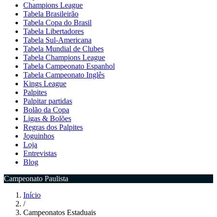
Champions League
Tabela Brasileirão
Tabela Copa do Brasil
Tabela Libertadores
Tabela Sul-Americana
Tabela Mundial de Clubes
Tabela Champions League
Tabela Campeonato Espanhol
Tabela Campeonato Inglês
Kings League
Palpites
Palpitar partidas
Bolão da Copa
Ligas & Bolões
Regras dos Palpites
Joguinhos
Loja
Entrevistas
Blog
Campeonato Paulista
Início
/
Campeonatos Estaduais