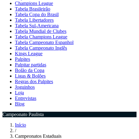
Champions League
Tabela Brasileirão
Tabela Copa do Brasil
Tabela Libertadores
Tabela Sul-Americana
Tabela Mundial de Clubes
Tabela Champions League
Tabela Campeonato Espanhol
Tabela Campeonato Inglês
Kings League
Palpites
Palpitar partidas
Bolão da Copa
Ligas & Bolões
Regras dos Palpites
Joguinhos
Loja
Entrevistas
Blog
Campeonato Paulista
Início
/
Campeonatos Estaduais