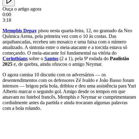
Ouça o artigo agora
0:00
3:18
Memphis Depay
pisou nesta quarta-feira, 12, no gramado da Neo
Química Arena, pela primeira vez com o 10 às costas. Das
arquibancadas, recebeu um mosaico e uma faixa com o número
atualizado. A sintonia entre o meia-atacante e a torcida estava só
começando. O meia-atacante foi fundamental na vitória do
Corinthians
sobre o
Santos
(2 a 1), pela 9ª rodada do
Paulistão
2025
e, de quebra, ainda ofuscou o amigo Neymar.
O agora camisa 10 discutiu com os adversários — os
desentendimentos com os defensores Zé Ivaldo e João Basso foram
intensos — brigou pela bola, driblou e deu uma assistência para Yuri
Alberto marcar o segundo gol. Amigo desde os tempos em que
atuavam no futebol francês, Memphis e Neymar se cumprimentaram
cordialmente antes da partida e ainda trocaram algumas palavras
com a bola rolando.