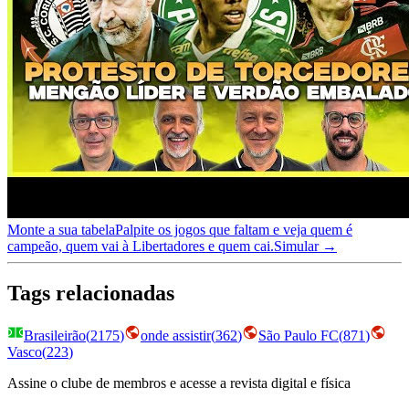
Monte a sua tabela
Palpite os jogos que faltam e veja quem é
campeão, quem vai à Libertadores e quem cai.
Simular →
Tags relacionadas
Brasileirão
(
2175
)
onde assistir
(
362
)
São Paulo FC
(
871
)
Vasco
(
223
)
Assine o clube de membros e acesse a revista digital e física