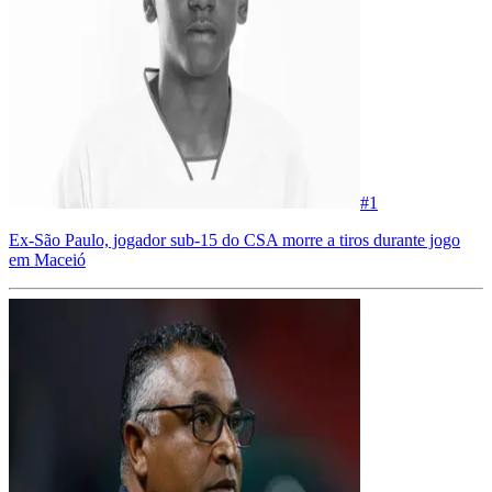
#
1
Ex-São Paulo, jogador sub-15 do CSA morre a tiros durante jogo
em Maceió