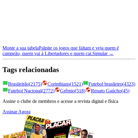
Monte a sua tabela
Palpite os jogos que faltam e veja quem é
campeão, quem vai à Libertadores e quem cai.
Simular →
Tags relacionadas
Brasileirão
(
2175
)
Corinthians
(
1521
)
Futebol brasileiro
(
4323
)
Futebol Nacional
(
2772
)
Grêmio
(
518
)
Renato Gaúcho
(
45
)
Assine o clube de membros e acesse a revista digital e física
Assinar Agora