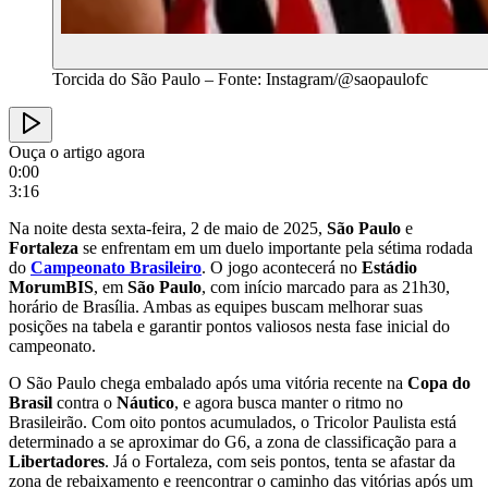
Torcida do São Paulo – Fonte: Instagram/@saopaulofc
Ouça o artigo agora
0:00
3:16
Na noite desta sexta-feira, 2 de maio de 2025,
São Paulo
e
Fortaleza
se enfrentam em um duelo importante pela sétima rodada
do
Campeonato Brasileiro
. O jogo acontecerá no
Estádio
MorumBIS
, em
São Paulo
, com início marcado para as 21h30,
horário de Brasília. Ambas as equipes buscam melhorar suas
posições na tabela e garantir pontos valiosos nesta fase inicial do
campeonato.
O São Paulo chega embalado após uma vitória recente na
Copa do
Brasil
contra o
Náutico
, e agora busca manter o ritmo no
Brasileirão. Com oito pontos acumulados, o Tricolor Paulista está
determinado a se aproximar do G6, a zona de classificação para a
Libertadores
. Já o Fortaleza, com seis pontos, tenta se afastar da
zona de rebaixamento e reencontrar o caminho das vitórias após um