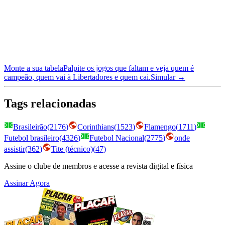
Monte a sua tabela
Palpite os jogos que faltam e veja quem é
campeão, quem vai à Libertadores e quem cai.
Simular →
Tags relacionadas
Brasileirão
(
2176
)
Corinthians
(
1523
)
Flamengo
(
1711
)
Futebol brasileiro
(
4326
)
Futebol Nacional
(
2775
)
onde
assistir
(
362
)
Tite (técnico)
(
47
)
Assine o clube de membros e acesse a revista digital e física
Assinar Agora