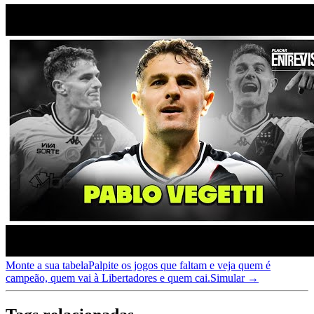
Monte a sua tabela
Palpite os jogos que faltam e veja quem é
campeão, quem vai à Libertadores e quem cai.
Simular →