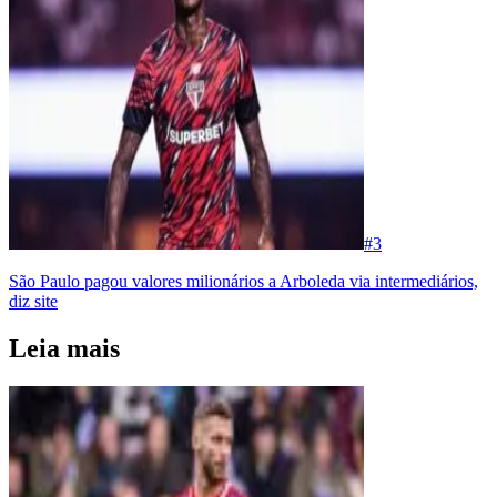
#
3
São Paulo pagou valores milionários a Arboleda via intermediários,
diz site
Leia mais