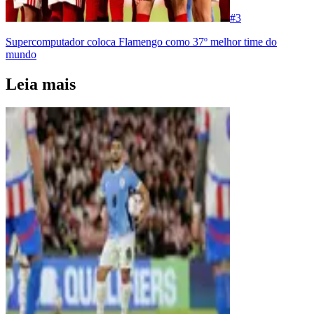
#
3
Supercomputador coloca Flamengo como 37º melhor time do
mundo
Leia mais