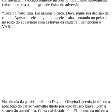
Carrascal tenha tocado primeiro na bola, o movimento subsequente
colocou em risco a integridade física do adversário.
“Toca no rosto, sim. Ele assume o risco. Davi, segue sua decisão de
campo. Apesar de ele atingir a bola, ele acaba acertando no peito e
no rosto do adversário com as travas da chuteira”, sentenciou o
VAR.
Na súmula da partida, o árbitro Davi de Oliveira Lacerda justificou a
aplicação do cartão vermelho direto por jogo brusco grave. Com a
suspensão automática, Carrascal desfalcará o Flamengo na próxima