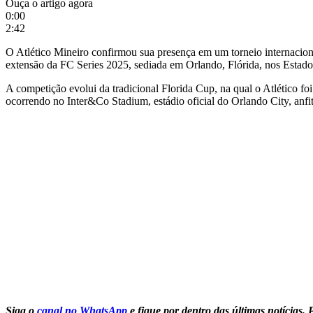
Ouça o artigo agora
0:00
2:42
O Atlético Mineiro confirmou sua presença em um torneio internacio
extensão da FC Series 2025, sediada em Orlando, Flórida, nos Estados
A competição evolui da tradicional Florida Cup, na qual o Atlético f
ocorrendo no Inter&Co Stadium, estádio oficial do Orlando City, anfit
Siga o
canal no WhatsApp
e fique por dentro das últimas notícias.