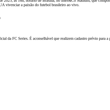
o de 2025, às 16h, horário de Brasília, no Inter&Co Stadium, que compo
A vivenciar a paixão do futebol brasileiro ao vivo.
h
icial da FC Series. É aconselhável que realizem cadastro prévio para a