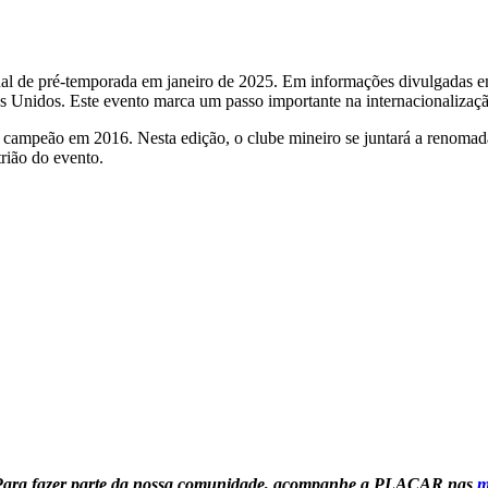
nal de pré-temporada em janeiro de 2025. Em informações divulgadas 
 Unidos. Este evento marca um passo importante na internacionalização 
oi campeão em 2016. Nesta edição, o clube mineiro se juntará a renoma
rião do evento.
Para fazer parte da nossa comunidade, acompanhe a PLACAR nas
m