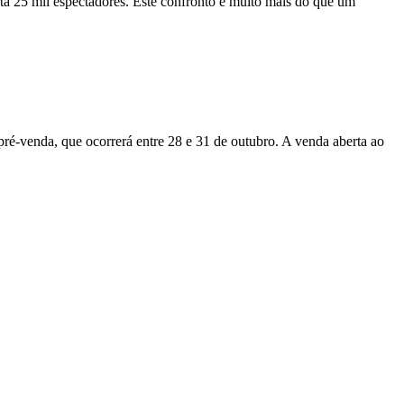
rta 25 mil espectadores. Este confronto é muito mais do que um
 pré-venda, que ocorrerá entre 28 e 31 de outubro. A venda aberta ao