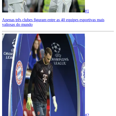
#
1
Apenas três clubes figuram entre as 40 equipes esportivas mais
valiosas do mundo
#
2