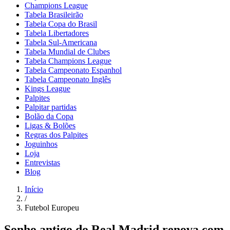
Champions League
Tabela Brasileirão
Tabela Copa do Brasil
Tabela Libertadores
Tabela Sul-Americana
Tabela Mundial de Clubes
Tabela Champions League
Tabela Campeonato Espanhol
Tabela Campeonato Inglês
Kings League
Palpites
Palpitar partidas
Bolão da Copa
Ligas & Bolões
Regras dos Palpites
Joguinhos
Loja
Entrevistas
Blog
Início
/
Futebol Europeu
Sonho antigo do Real Madrid renova com