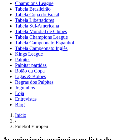
Champions League
Tabela Brasileirão
Tabela Copa do Brasil
Tabela Libertadores
Tabela Sul-Americana
Tabela Mundial de Clubes
Tabela Champions League
Tabela Campeonato Espanhol
Tabela Campeonato Inglês
Kings League
Palpites
Palpitar partidas
Bolão da Copa
Ligas & Bolões
Regras dos Palpites
Joguinhos
Loja
Entrevistas
Blog
Início
/
Futebol Europeu
As principais ausências na lista de