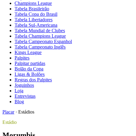
Champions League
Tabela Brasileirão
Tabela Copa do Brasil
Tabela Libertadores
Tabela Sul-Americana
Tabela Mundial de Clubes
Tabela Champions League
Tabela Campeonato Espanhol
Tabela Campeonato Inglês
Kings League
Palpites
Palpitar partidas
Bolão da Copa
Ligas & Bolões
Regras dos Palpites
Joguinhos
Loja
Entrevistas
Blog
Placar
·
Estádios
Estádio
Morumbis