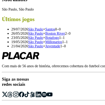
São Paulo, São Paulo
Últimos jogos
29/07/2026
São Paulo
×
Santos
0
–
0
26/05/2026
São Paulo
×
Boston River
2
–
0
23/05/2026
São Paulo
×
Botafogo
1
–
1
19/05/2026
São Paulo
×
Millonarios
1
–
1
21/04/2026
São Paulo
×
Juventude
1
–
0
Com mais de 56 anos de história, oferecemos cobertura do futebol com r
Siga as nossas
redes sociais