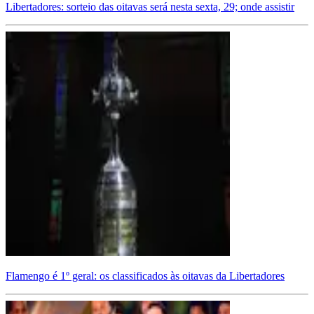
Libertadores: sorteio das oitavas será nesta sexta, 29; onde assistir
Flamengo é 1º geral: os classificados às oitavas da Libertadores