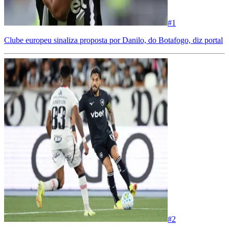
#
1
Clube europeu sinaliza proposta por Danilo, do Botafogo, diz portal
#
2