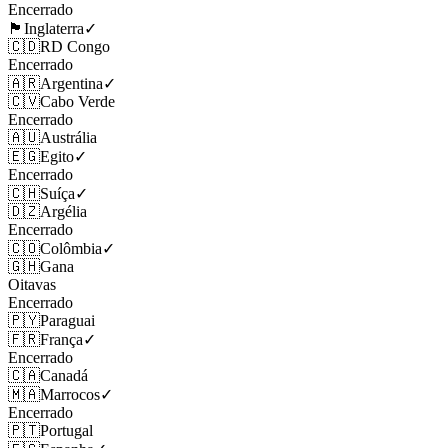
Encerrado
🏴󠁧󠁢󠁥󠁮󠁧󠁿
Inglaterra
✓
🇨🇩
RD Congo
Encerrado
🇦🇷
Argentina
✓
🇨🇻
Cabo Verde
Encerrado
🇦🇺
Austrália
🇪🇬
Egito
✓
Encerrado
🇨🇭
Suíça
✓
🇩🇿
Argélia
Encerrado
🇨🇴
Colômbia
✓
🇬🇭
Gana
Oitavas
Encerrado
🇵🇾
Paraguai
🇫🇷
França
✓
Encerrado
🇨🇦
Canadá
🇲🇦
Marrocos
✓
Encerrado
🇵🇹
Portugal