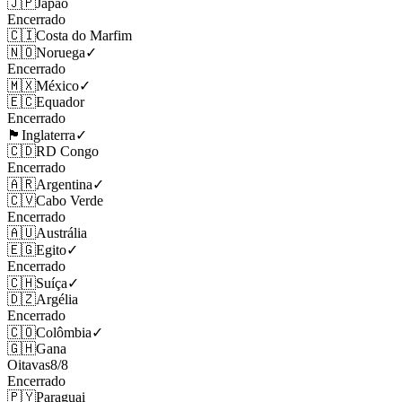
🇯🇵
Japão
Encerrado
🇨🇮
Costa do Marfim
🇳🇴
Noruega
✓
Encerrado
🇲🇽
México
✓
🇪🇨
Equador
Encerrado
🏴󠁧󠁢󠁥󠁮󠁧󠁿
Inglaterra
✓
🇨🇩
RD Congo
Encerrado
🇦🇷
Argentina
✓
🇨🇻
Cabo Verde
Encerrado
🇦🇺
Austrália
🇪🇬
Egito
✓
Encerrado
🇨🇭
Suíça
✓
🇩🇿
Argélia
Encerrado
🇨🇴
Colômbia
✓
🇬🇭
Gana
Oitavas
8
/
8
Encerrado
🇵🇾
Paraguai