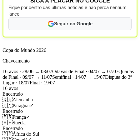
SIGA A PLACAR NO GOOGLE
Fique por dentro das últimas notícias e não perca nenhum
lance.
Seguir no Google
Copa do Mundo 2026
Chaveamento
16-avos
· 28/06 → 03/07
Oitavas de Final
· 04/07 → 07/07
Quartas
de Final
· 09/07 → 11/07
Semifinal
· 14/07 → 15/07
Disputa do 3º
Lugar
· 18/07
Final
· 19/07
16-avos
Encerrado
🇩🇪
Alemanha
🇵🇾
Paraguai
✓
Encerrado
🇫🇷
França
✓
🇸🇪
Suécia
Encerrado
🇿🇦
África do Sul
🇨🇦
Canadá
✓