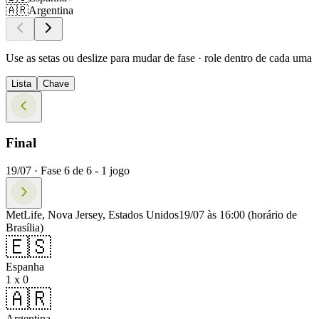
🇦🇷
Argentina
Use as setas ou deslize para mudar de fase · role dentro de cada uma
Lista
Chave
Final
19/07 ·
Fase
6
de
6
-
1
jogo
MetLife, Nova Jersey, Estados Unidos
19/07 às 16:00
(horário de
Brasília)
🇪🇸
Espanha
1 x 0
🇦🇷
Argentina