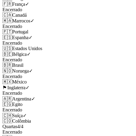
🇫🇷
França
✓
Encerrado
🇨🇦
Canadá
🇲🇦
Marrocos
✓
Encerrado
🇵🇹
Portugal
🇪🇸
Espanha
✓
Encerrado
🇺🇸
Estados Unidos
🇧🇪
Bélgica
✓
Encerrado
🇧🇷
Brasil
🇳🇴
Noruega
✓
Encerrado
🇲🇽
México
🏴󠁧󠁢󠁥󠁮󠁧󠁿
Inglaterra
✓
Encerrado
🇦🇷
Argentina
✓
🇪🇬
Egito
Encerrado
🇨🇭
Suíça
✓
🇨🇴
Colômbia
Quartas
4
/
4
Encerrado