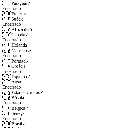
🇵🇾
Paraguai
✓
Encerrado
🇫🇷
França
✓
🇸🇪
Suécia
Encerrado
🇿🇦
África do Sul
🇨🇦
Canadá
✓
Encerrado
🇳🇱
Holanda
🇲🇦
Marrocos
✓
Encerrado
🇵🇹
Portugal
✓
🇭🇷
Croácia
Encerrado
🇪🇸
Espanha
✓
🇦🇹
Áustria
Encerrado
🇺🇸
Estados Unidos
✓
🇧🇦
Bósnia
Encerrado
🇧🇪
Bélgica
✓
🇸🇳
Senegal
Encerrado
🇧🇷
Brasil
✓