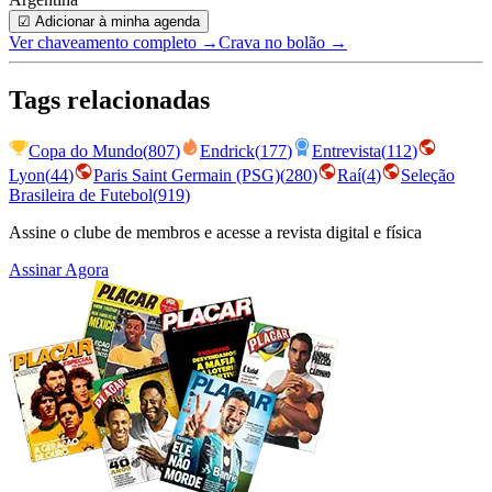
☑ Adicionar à minha agenda
Ver chaveamento completo
→
Crava no bolão →
Tags relacionadas
Copa do Mundo
(
807
)
Endrick
(
177
)
Entrevista
(
112
)
Lyon
(
44
)
Paris Saint Germain (PSG)
(
280
)
Raí
(
4
)
Seleção
Brasileira de Futebol
(
919
)
Assine o clube de membros e acesse a revista digital e física
Assinar Agora