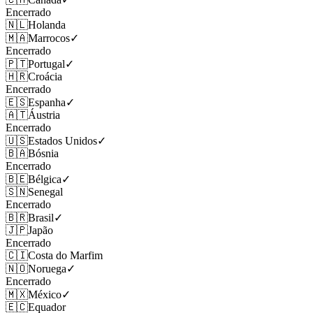
Encerrado
🇳🇱
Holanda
🇲🇦
Marrocos
✓
Encerrado
🇵🇹
Portugal
✓
🇭🇷
Croácia
Encerrado
🇪🇸
Espanha
✓
🇦🇹
Áustria
Encerrado
🇺🇸
Estados Unidos
✓
🇧🇦
Bósnia
Encerrado
🇧🇪
Bélgica
✓
🇸🇳
Senegal
Encerrado
🇧🇷
Brasil
✓
🇯🇵
Japão
Encerrado
🇨🇮
Costa do Marfim
🇳🇴
Noruega
✓
Encerrado
🇲🇽
México
✓
🇪🇨
Equador