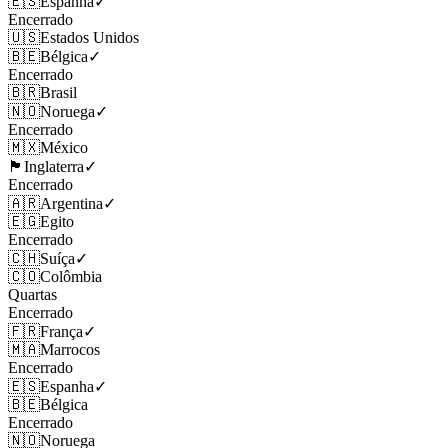
🇪🇸
Espanha
✓
Encerrado
🇺🇸
Estados Unidos
🇧🇪
Bélgica
✓
Encerrado
🇧🇷
Brasil
🇳🇴
Noruega
✓
Encerrado
🇲🇽
México
🏴󠁧󠁢󠁥󠁮󠁧󠁿
Inglaterra
✓
Encerrado
🇦🇷
Argentina
✓
🇪🇬
Egito
Encerrado
🇨🇭
Suíça
✓
🇨🇴
Colômbia
Quartas
Encerrado
🇫🇷
França
✓
🇲🇦
Marrocos
Encerrado
🇪🇸
Espanha
✓
🇧🇪
Bélgica
Encerrado
🇳🇴
Noruega