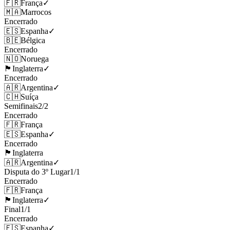
🇫🇷
França
✓
🇲🇦
Marrocos
Encerrado
🇪🇸
Espanha
✓
🇧🇪
Bélgica
Encerrado
🇳🇴
Noruega
🏴󠁧󠁢󠁥󠁮󠁧󠁿
Inglaterra
✓
Encerrado
🇦🇷
Argentina
✓
🇨🇭
Suíça
Semifinais
2
/
2
Encerrado
🇫🇷
França
🇪🇸
Espanha
✓
Encerrado
🏴󠁧󠁢󠁥󠁮󠁧󠁿
Inglaterra
🇦🇷
Argentina
✓
Disputa do 3º Lugar
1
/
1
Encerrado
🇫🇷
França
🏴󠁧󠁢󠁥󠁮󠁧󠁿
Inglaterra
✓
Final
1
/
1
Encerrado
🇪🇸
Espanha
✓