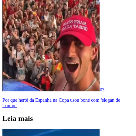
#
3
Por que herói da Espanha na Copa usou boné com ‘slogan de
Trump’
Leia mais