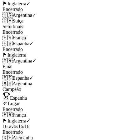
🏴󠁧󠁢󠁥󠁮󠁧󠁿
Inglaterra
✓
Encerrado
🇦🇷
Argentina
✓
🇨🇭
Suíça
Semifinais
Encerrado
🇫🇷
França
🇪🇸
Espanha
✓
Encerrado
🏴󠁧󠁢󠁥󠁮󠁧󠁿
Inglaterra
🇦🇷
Argentina
✓
Final
Encerrado
🇪🇸
Espanha
✓
🇦🇷
Argentina
Campeão
Espanha
3º Lugar
Encerrado
🇫🇷
França
🏴󠁧󠁢󠁥󠁮󠁧󠁿
Inglaterra
✓
16-avos
16
/
16
Encerrado
🇩🇪
Alemanha