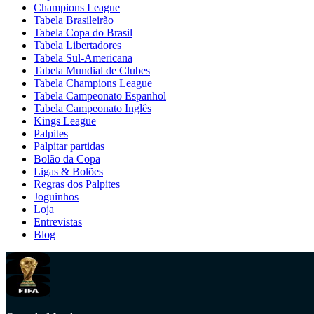
Champions League
Tabela Brasileirão
Tabela Copa do Brasil
Tabela Libertadores
Tabela Sul-Americana
Tabela Mundial de Clubes
Tabela Champions League
Tabela Campeonato Espanhol
Tabela Campeonato Inglês
Kings League
Palpites
Palpitar partidas
Bolão da Copa
Ligas & Bolões
Regras dos Palpites
Joguinhos
Loja
Entrevistas
Blog