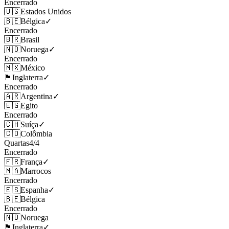
Encerrado
🇺🇸
Estados Unidos
🇧🇪
Bélgica
✓
Encerrado
🇧🇷
Brasil
🇳🇴
Noruega
✓
Encerrado
🇲🇽
México
🏴󠁧󠁢󠁥󠁮󠁧󠁿
Inglaterra
✓
Encerrado
🇦🇷
Argentina
✓
🇪🇬
Egito
Encerrado
🇨🇭
Suíça
✓
🇨🇴
Colômbia
Quartas
4
/
4
Encerrado
🇫🇷
França
✓
🇲🇦
Marrocos
Encerrado
🇪🇸
Espanha
✓
🇧🇪
Bélgica
Encerrado
🇳🇴
Noruega
🏴󠁧󠁢󠁥󠁮󠁧󠁿
Inglaterra
✓