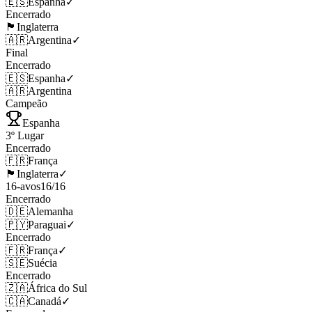
🇪🇸
Espanha
✓
Encerrado
🏴󠁧󠁢󠁥󠁮󠁧󠁿
Inglaterra
🇦🇷
Argentina
✓
Final
Encerrado
🇪🇸
Espanha
✓
🇦🇷
Argentina
Campeão
Espanha
3º Lugar
Encerrado
🇫🇷
França
🏴󠁧󠁢󠁥󠁮󠁧󠁿
Inglaterra
✓
16-avos
16
/
16
Encerrado
🇩🇪
Alemanha
🇵🇾
Paraguai
✓
Encerrado
🇫🇷
França
✓
🇸🇪
Suécia
Encerrado
🇿🇦
África do Sul
🇨🇦
Canadá
✓