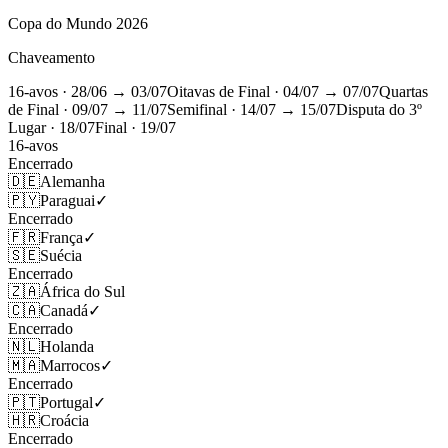
Copa do Mundo 2026
Chaveamento
16-avos
· 28/06 → 03/07
Oitavas de Final
· 04/07 → 07/07
Quartas
de Final
· 09/07 → 11/07
Semifinal
· 14/07 → 15/07
Disputa do 3º
Lugar
· 18/07
Final
· 19/07
16-avos
Encerrado
🇩🇪
Alemanha
🇵🇾
Paraguai
✓
Encerrado
🇫🇷
França
✓
🇸🇪
Suécia
Encerrado
🇿🇦
África do Sul
🇨🇦
Canadá
✓
Encerrado
🇳🇱
Holanda
🇲🇦
Marrocos
✓
Encerrado
🇵🇹
Portugal
✓
🇭🇷
Croácia
Encerrado