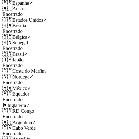
🇪🇸
Espanha
✓
🇦🇹
Áustria
Encerrado
🇺🇸
Estados Unidos
✓
🇧🇦
Bósnia
Encerrado
🇧🇪
Bélgica
✓
🇸🇳
Senegal
Encerrado
🇧🇷
Brasil
✓
🇯🇵
Japão
Encerrado
🇨🇮
Costa do Marfim
🇳🇴
Noruega
✓
Encerrado
🇲🇽
México
✓
🇪🇨
Equador
Encerrado
🏴󠁧󠁢󠁥󠁮󠁧󠁿
Inglaterra
✓
🇨🇩
RD Congo
Encerrado
🇦🇷
Argentina
✓
🇨🇻
Cabo Verde
Encerrado