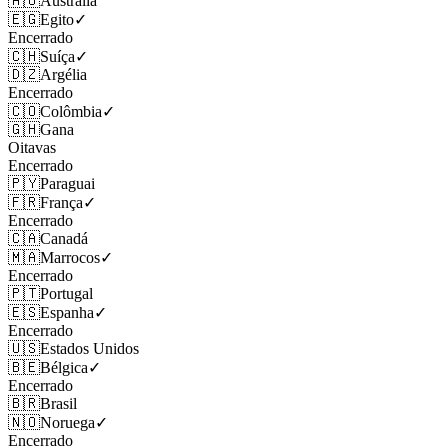
🇦🇺
Austrália
🇪🇬
Egito
✓
Encerrado
🇨🇭
Suíça
✓
🇩🇿
Argélia
Encerrado
🇨🇴
Colômbia
✓
🇬🇭
Gana
Oitavas
Encerrado
🇵🇾
Paraguai
🇫🇷
França
✓
Encerrado
🇨🇦
Canadá
🇲🇦
Marrocos
✓
Encerrado
🇵🇹
Portugal
🇪🇸
Espanha
✓
Encerrado
🇺🇸
Estados Unidos
🇧🇪
Bélgica
✓
Encerrado
🇧🇷
Brasil
🇳🇴
Noruega
✓
Encerrado