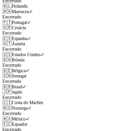
Encerrado
🇳🇱
Holanda
🇲🇦
Marrocos
✓
Encerrado
🇵🇹
Portugal
✓
🇭🇷
Croácia
Encerrado
🇪🇸
Espanha
✓
🇦🇹
Áustria
Encerrado
🇺🇸
Estados Unidos
✓
🇧🇦
Bósnia
Encerrado
🇧🇪
Bélgica
✓
🇸🇳
Senegal
Encerrado
🇧🇷
Brasil
✓
🇯🇵
Japão
Encerrado
🇨🇮
Costa do Marfim
🇳🇴
Noruega
✓
Encerrado
🇲🇽
México
✓
🇪🇨
Equador
Encerrado