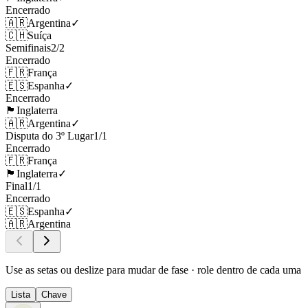
Encerrado
🇦🇷
Argentina
✓
🇨🇭
Suíça
Semifinais
2
/
2
Encerrado
🇫🇷
França
🇪🇸
Espanha
✓
Encerrado
🏴󠁧󠁢󠁥󠁮󠁧󠁿
Inglaterra
🇦🇷
Argentina
✓
Disputa do 3º Lugar
1
/
1
Encerrado
🇫🇷
França
🏴󠁧󠁢󠁥󠁮󠁧󠁿
Inglaterra
✓
Final
1
/
1
Encerrado
🇪🇸
Espanha
✓
🇦🇷
Argentina
Use as setas ou deslize para mudar de fase · role dentro de cada uma
Lista
Chave