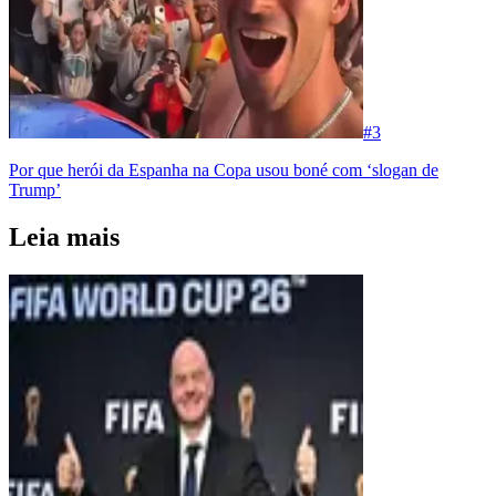
#
3
Por que herói da Espanha na Copa usou boné com ‘slogan de
Trump’
Leia mais