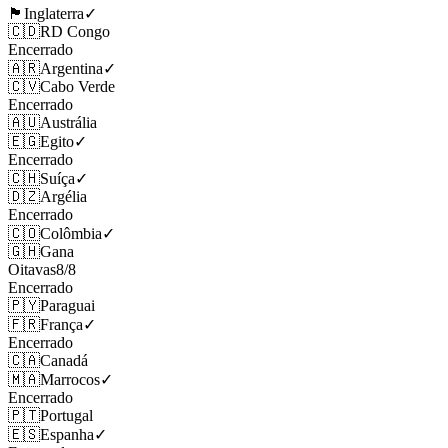
🏴󠁧󠁢󠁥󠁮󠁧󠁿
Inglaterra
✓
🇨🇩
RD Congo
Encerrado
🇦🇷
Argentina
✓
🇨🇻
Cabo Verde
Encerrado
🇦🇺
Austrália
🇪🇬
Egito
✓
Encerrado
🇨🇭
Suíça
✓
🇩🇿
Argélia
Encerrado
🇨🇴
Colômbia
✓
🇬🇭
Gana
Oitavas
8
/
8
Encerrado
🇵🇾
Paraguai
🇫🇷
França
✓
Encerrado
🇨🇦
Canadá
🇲🇦
Marrocos
✓
Encerrado
🇵🇹
Portugal
🇪🇸
Espanha
✓