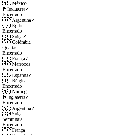
🇲🇽
México
🏴󠁧󠁢󠁥󠁮󠁧󠁿
Inglaterra
✓
Encerrado
🇦🇷
Argentina
✓
🇪🇬
Egito
Encerrado
🇨🇭
Suíça
✓
🇨🇴
Colômbia
Quartas
Encerrado
🇫🇷
França
✓
🇲🇦
Marrocos
Encerrado
🇪🇸
Espanha
✓
🇧🇪
Bélgica
Encerrado
🇳🇴
Noruega
🏴󠁧󠁢󠁥󠁮󠁧󠁿
Inglaterra
✓
Encerrado
🇦🇷
Argentina
✓
🇨🇭
Suíça
Semifinais
Encerrado
🇫🇷
França