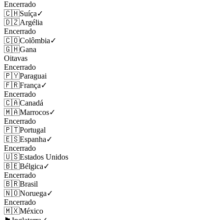
Encerrado
🇨🇭
Suíça
✓
🇩🇿
Argélia
Encerrado
🇨🇴
Colômbia
✓
🇬🇭
Gana
Oitavas
Encerrado
🇵🇾
Paraguai
🇫🇷
França
✓
Encerrado
🇨🇦
Canadá
🇲🇦
Marrocos
✓
Encerrado
🇵🇹
Portugal
🇪🇸
Espanha
✓
Encerrado
🇺🇸
Estados Unidos
🇧🇪
Bélgica
✓
Encerrado
🇧🇷
Brasil
🇳🇴
Noruega
✓
Encerrado
🇲🇽
México