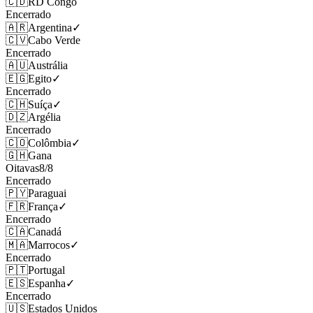
🇨🇩
RD Congo
Encerrado
🇦🇷
Argentina
✓
🇨🇻
Cabo Verde
Encerrado
🇦🇺
Austrália
🇪🇬
Egito
✓
Encerrado
🇨🇭
Suíça
✓
🇩🇿
Argélia
Encerrado
🇨🇴
Colômbia
✓
🇬🇭
Gana
Oitavas
8
/
8
Encerrado
🇵🇾
Paraguai
🇫🇷
França
✓
Encerrado
🇨🇦
Canadá
🇲🇦
Marrocos
✓
Encerrado
🇵🇹
Portugal
🇪🇸
Espanha
✓
Encerrado
🇺🇸
Estados Unidos