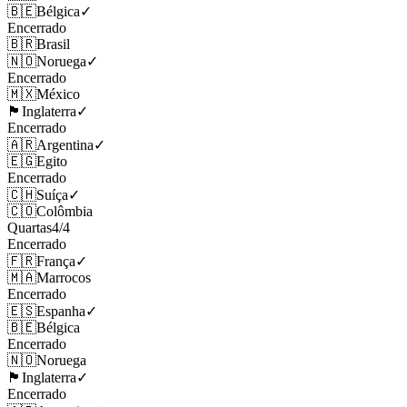
🇧🇪
Bélgica
✓
Encerrado
🇧🇷
Brasil
🇳🇴
Noruega
✓
Encerrado
🇲🇽
México
🏴󠁧󠁢󠁥󠁮󠁧󠁿
Inglaterra
✓
Encerrado
🇦🇷
Argentina
✓
🇪🇬
Egito
Encerrado
🇨🇭
Suíça
✓
🇨🇴
Colômbia
Quartas
4
/
4
Encerrado
🇫🇷
França
✓
🇲🇦
Marrocos
Encerrado
🇪🇸
Espanha
✓
🇧🇪
Bélgica
Encerrado
🇳🇴
Noruega
🏴󠁧󠁢󠁥󠁮󠁧󠁿
Inglaterra
✓
Encerrado