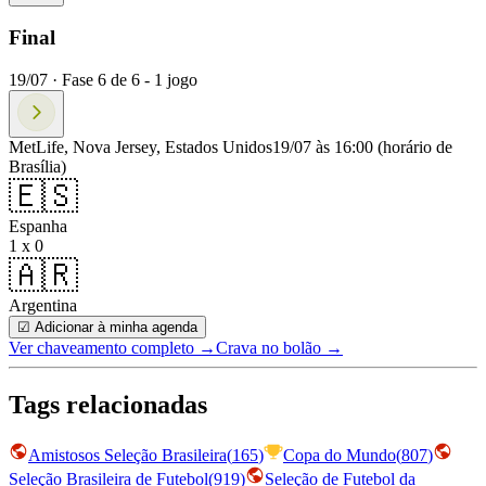
Final
19/07 ·
Fase
6
de
6
-
1
jogo
MetLife, Nova Jersey, Estados Unidos
19/07 às 16:00
(horário de
Brasília)
🇪🇸
Espanha
1 x 0
🇦🇷
Argentina
☑ Adicionar à minha agenda
Ver chaveamento completo
→
Crava no bolão →
Tags relacionadas
Amistosos Seleção Brasileira
(
165
)
Copa do Mundo
(
807
)
Seleção Brasileira de Futebol
(
919
)
Seleção de Futebol da