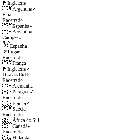
🏴󠁧󠁢󠁥󠁮󠁧󠁿
Inglaterra
🇦🇷
Argentina
✓
Final
Encerrado
🇪🇸
Espanha
✓
🇦🇷
Argentina
Campeão
Espanha
3º Lugar
Encerrado
🇫🇷
França
🏴󠁧󠁢󠁥󠁮󠁧󠁿
Inglaterra
✓
16-avos
16
/
16
Encerrado
🇩🇪
Alemanha
🇵🇾
Paraguai
✓
Encerrado
🇫🇷
França
✓
🇸🇪
Suécia
Encerrado
🇿🇦
África do Sul
🇨🇦
Canadá
✓
Encerrado
🇳🇱
Holanda