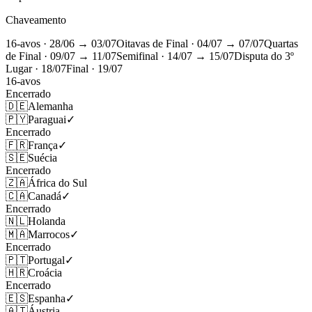
Chaveamento
16-avos
· 28/06 → 03/07
Oitavas de Final
· 04/07 → 07/07
Quartas
de Final
· 09/07 → 11/07
Semifinal
· 14/07 → 15/07
Disputa do 3º
Lugar
· 18/07
Final
· 19/07
16-avos
Encerrado
🇩🇪
Alemanha
🇵🇾
Paraguai
✓
Encerrado
🇫🇷
França
✓
🇸🇪
Suécia
Encerrado
🇿🇦
África do Sul
🇨🇦
Canadá
✓
Encerrado
🇳🇱
Holanda
🇲🇦
Marrocos
✓
Encerrado
🇵🇹
Portugal
✓
🇭🇷
Croácia
Encerrado
🇪🇸
Espanha
✓
🇦🇹
Áustria