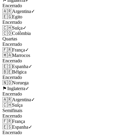
🏴󠁧󠁢󠁥󠁮󠁧󠁿
Inglaterra
✓
Encerrado
🇦🇷
Argentina
✓
🇪🇬
Egito
Encerrado
🇨🇭
Suíça
✓
🇨🇴
Colômbia
Quartas
Encerrado
🇫🇷
França
✓
🇲🇦
Marrocos
Encerrado
🇪🇸
Espanha
✓
🇧🇪
Bélgica
Encerrado
🇳🇴
Noruega
🏴󠁧󠁢󠁥󠁮󠁧󠁿
Inglaterra
✓
Encerrado
🇦🇷
Argentina
✓
🇨🇭
Suíça
Semifinais
Encerrado
🇫🇷
França
🇪🇸
Espanha
✓
Encerrado