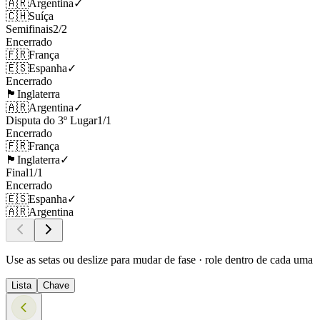
🇦🇷
Argentina
✓
🇨🇭
Suíça
Semifinais
2
/
2
Encerrado
🇫🇷
França
🇪🇸
Espanha
✓
Encerrado
🏴󠁧󠁢󠁥󠁮󠁧󠁿
Inglaterra
🇦🇷
Argentina
✓
Disputa do 3º Lugar
1
/
1
Encerrado
🇫🇷
França
🏴󠁧󠁢󠁥󠁮󠁧󠁿
Inglaterra
✓
Final
1
/
1
Encerrado
🇪🇸
Espanha
✓
🇦🇷
Argentina
Use as setas ou deslize para mudar de fase · role dentro de cada uma
Lista
Chave