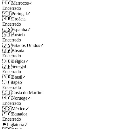
🇲🇦
Marrocos
✓
Encerrado
🇵🇹
Portugal
✓
🇭🇷
Croácia
Encerrado
🇪🇸
Espanha
✓
🇦🇹
Áustria
Encerrado
🇺🇸
Estados Unidos
✓
🇧🇦
Bósnia
Encerrado
🇧🇪
Bélgica
✓
🇸🇳
Senegal
Encerrado
🇧🇷
Brasil
✓
🇯🇵
Japão
Encerrado
🇨🇮
Costa do Marfim
🇳🇴
Noruega
✓
Encerrado
🇲🇽
México
✓
🇪🇨
Equador
Encerrado
🏴󠁧󠁢󠁥󠁮󠁧󠁿
Inglaterra
✓