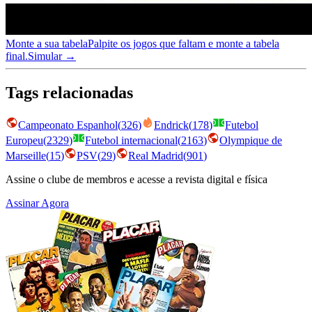
Monte a sua tabela
Palpite os jogos que faltam e monte a tabela
final.
Simular →
Tags relacionadas
Campeonato Espanhol
(
326
)
Endrick
(
178
)
Futebol
Europeu
(
2329
)
Futebol internacional
(
2163
)
Olympique de
Marseille
(
15
)
PSV
(
29
)
Real Madrid
(
901
)
Assine o clube de membros e acesse a revista digital e física
Assinar Agora