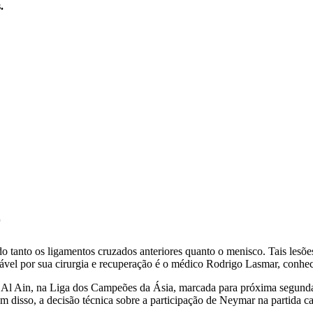
.
r
do tanto os ligamentos cruzados anteriores quanto o menisco. Tais le
vel por sua cirurgia e recuperação é o médico Rodrigo Lasmar, conheci
l Ain, na Liga dos Campeões da Ásia, marcada para próxima segunda-fei
m disso, a decisão técnica sobre a participação de Neymar na partida ca