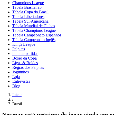
Champions League
Tabela Brasileirão
Tabela Copa do Brasil
Tabela Libertadores
Tabela Sul-Americana
Tabela Mundial de Clubes
Tabela Champions League
Tabela Campeonato Espanhol
Tabela Campeonato Inglês
Kings League
Palpites
Palpitar partidas
Bolão da Copa
Ligas & Bolões
Regras dos Palpites
Joguinhos
Loja
Entrevistas
Blog
Início
/
Brasil
Neymar está próximo de jogar ainda em o