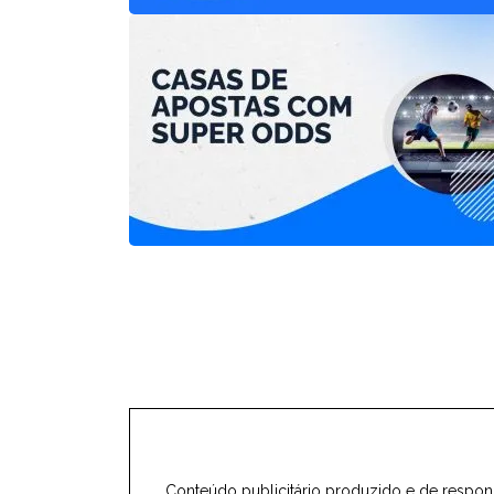
Conteúdo publicitário produzido e de respons