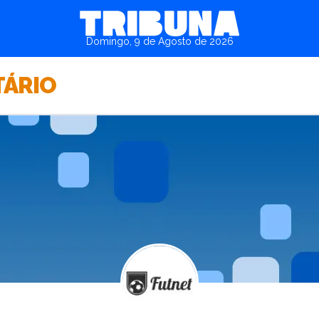
Domingo, 9 de Agosto de 2026
TÁRIO