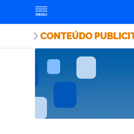
MENU
CONTEÚDO PUBLICI