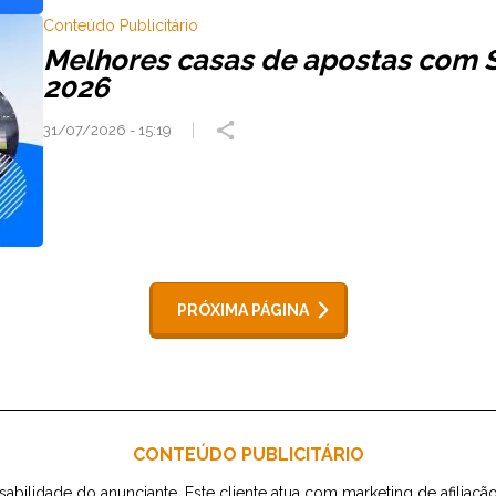
Conteúdo Publicitário
Melhores casas de apostas com S
2026
31/07/2026 - 15:19
PRÓXIMA PÁGINA
CONTEÚDO PUBLICITÁRIO
abilidade do anunciante. Este cliente atua com marketing de afiliaçã