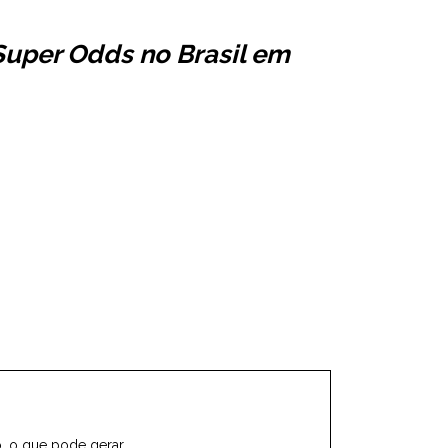
uper Odds no Brasil em
o, o que pode gerar