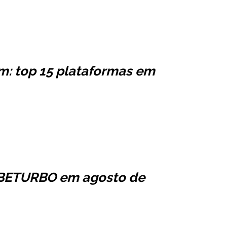
m: top 15 plataformas em
 BETURBO em agosto de