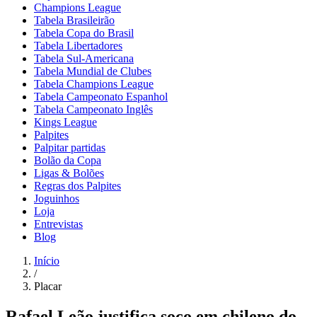
Champions League
Tabela Brasileirão
Tabela Copa do Brasil
Tabela Libertadores
Tabela Sul-Americana
Tabela Mundial de Clubes
Tabela Champions League
Tabela Campeonato Espanhol
Tabela Campeonato Inglês
Kings League
Palpites
Palpitar partidas
Bolão da Copa
Ligas & Bolões
Regras dos Palpites
Joguinhos
Loja
Entrevistas
Blog
Início
/
Placar
Rafael Leão justifica soco em chileno do