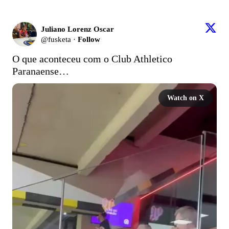
Juliano Lorenz Oscar
@
fusketa
·
Follow
O que aconteceu com o Club Athletico 
Paranaense…
Watch on X