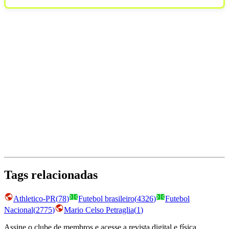
Tags relacionadas
Athletico-PR
(
78
)
Futebol brasileiro
(
4326
)
Futebol
Nacional
(
2775
)
Mario Celso Petraglia
(
1
)
Assine o clube de membros e acesse a revista digital e física