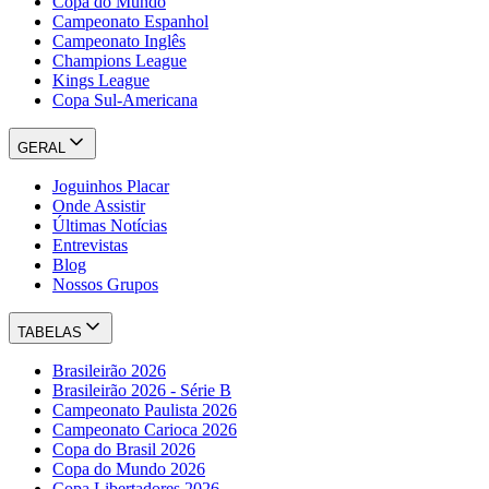
Copa do Mundo
Campeonato Espanhol
Campeonato Inglês
Champions League
Kings League
Copa Sul-Americana
GERAL
Joguinhos Placar
Onde Assistir
Últimas Notícias
Entrevistas
Blog
Nossos Grupos
TABELAS
Brasileirão 2026
Brasileirão 2026 - Série B
Campeonato Paulista 2026
Campeonato Carioca 2026
Copa do Brasil 2026
Copa do Mundo 2026
Copa Libertadores 2026