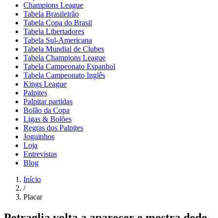
Champions League
Tabela Brasileirão
Tabela Copa do Brasil
Tabela Libertadores
Tabela Sul-Americana
Tabela Mundial de Clubes
Tabela Champions League
Tabela Campeonato Espanhol
Tabela Campeonato Inglês
Kings League
Palpites
Palpitar partidas
Bolão da Copa
Ligas & Bolões
Regras dos Palpites
Joguinhos
Loja
Entrevistas
Blog
Início
/
Placar
Petraglia volta a aparecer e mostra dedo