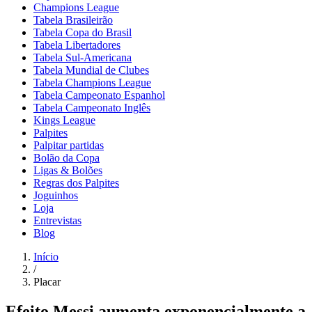
Champions League
Tabela Brasileirão
Tabela Copa do Brasil
Tabela Libertadores
Tabela Sul-Americana
Tabela Mundial de Clubes
Tabela Champions League
Tabela Campeonato Espanhol
Tabela Campeonato Inglês
Kings League
Palpites
Palpitar partidas
Bolão da Copa
Ligas & Bolões
Regras dos Palpites
Joguinhos
Loja
Entrevistas
Blog
Início
/
Placar
Efeito Messi aumenta exponencialmente a