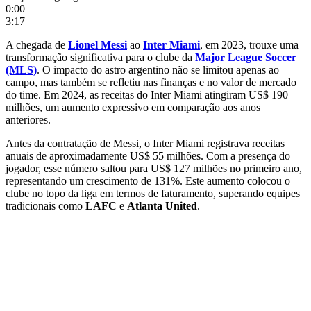
0:00
3:17
A chegada de
Lionel Messi
ao
Inter Miami
, em 2023, trouxe uma
transformação significativa para o clube da
Major League Soccer
(MLS)
. O impacto do astro argentino não se limitou apenas ao
campo, mas também se refletiu nas finanças e no valor de mercado
do time. Em 2024, as receitas do Inter Miami atingiram US$ 190
milhões, um aumento expressivo em comparação aos anos
anteriores.
Antes da contratação de Messi, o Inter Miami registrava receitas
anuais de aproximadamente US$ 55 milhões. Com a presença do
jogador, esse número saltou para US$ 127 milhões no primeiro ano,
representando um crescimento de 131%. Este aumento colocou o
clube no topo da liga em termos de faturamento, superando equipes
tradicionais como
LAFC
e
Atlanta United
.