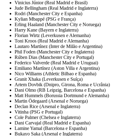
Vinicius Júnior (Real Madrid e Brasil)
Jude Bellingham (Real Madrid e Inglaterra)
Rodri (Manchester City e Espanha)
Kylian Mbappé (PSG e França)
Erling Haaland (Manchester City e Noruega)
Harry Kane (Bayern e Inglaterra)
Florian Wirtz (Leverkusen e Alemanha)
Toni Kroos (Real Madrid e Alemanha)
Lautaro Martínez (Inter de Milão e Argentina)
Phil Foden (Manchester City e Inglaterra)
Rúben Dias (Manchester City e Portugal)
Federico Valverde (Real Madrid e Uruguai)
Emiliano Martínez (Aston Villa e Argentina)
Nico Williams (Athletic Bilbao e Espanha)
Granit Xhaka (Leverkusen e Suíça)
Artem Dovbik (Dnipro, Girona, Roma e Ucrânia)
Dani Olmo (RB Leipzig, Barcelona e Espanha)
Matt Hummels (Borussia Dortmund e Alemanha)
Martin Ödegaard (Arsenal e Noruega)
Declan Rice (Arsenal e Inglaterra)
Vitinha (PSG e Portugal)
Cole Palmer (Chelsea e Inglaterra)
Dani Carvajal (Real Madrid e Espanha)
Lamine Yamal (Barcelona e Espanha)
Bukayo Saka (Arsenal e Inglaterra)