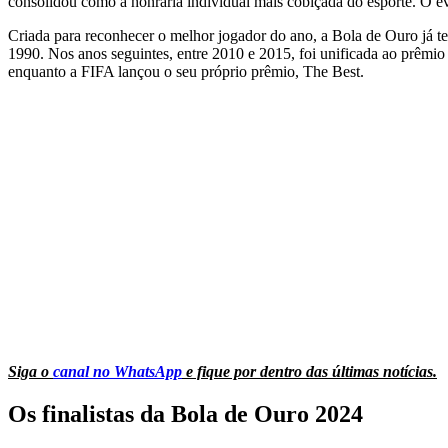
consolidou como a honraria individual mais cobiçada do esporte. O e
Criada para reconhecer o melhor jogador do ano, a Bola de Ouro já tev
1990. Nos anos seguintes, entre 2010 e 2015, foi unificada ao prêm
enquanto a FIFA lançou o seu próprio prêmio, The Best.
Siga o
canal no WhatsApp
e fique por dentro das últimas notícias.
Os finalistas da Bola de Ouro 2024