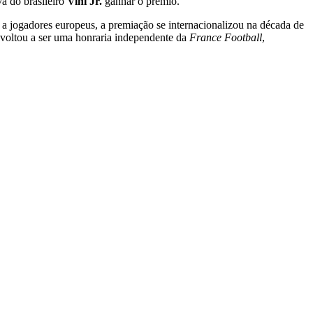
a do brasileiro
Vini Jr.
ganhar o prêmio.
a a jogadores europeus, a premiação se internacionalizou na década de
 voltou a ser uma honraria independente da
France Football
,