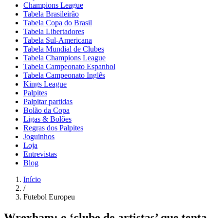
Champions League
Tabela Brasileirão
Tabela Copa do Brasil
Tabela Libertadores
Tabela Sul-Americana
Tabela Mundial de Clubes
Tabela Champions League
Tabela Campeonato Espanhol
Tabela Campeonato Inglês
Kings League
Palpites
Palpitar partidas
Bolão da Copa
Ligas & Bolões
Regras dos Palpites
Joguinhos
Loja
Entrevistas
Blog
Início
/
Futebol Europeu
Wrexham: o ‘clube de artistas’ que tenta