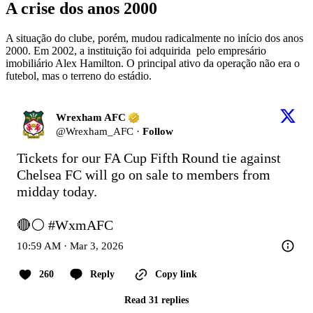
A crise dos anos 2000
A situação do clube, porém, mudou radicalmente no início dos anos
2000. Em 2002, a instituição foi adquirida pelo empresário
imobiliário Alex Hamilton. O principal ativo da operação não era o
futebol, mas o terreno do estádio.
Wrexham AFC
@
Wrexham_AFC
·
Follow
Tickets for our FA Cup Fifth Round tie against 
Chelsea FC will go on sale to members from 
midday today.

🔴⚪ 
#WxmAFC
10:59 AM · Mar 3, 2026
260
Reply
Copy link
Read 31 replies