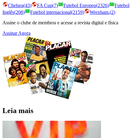
Chelsea
(
43
)
FA Cup
(
7
)
Futebol Europeu
(
2326
)
Futebol
Inglês
(
208
)
Futebol internacional
(
2159
)
Wrexham.
(
2
)
Assine o clube de membros e acesse a revista digital e física
Assinar Agora
Leia mais