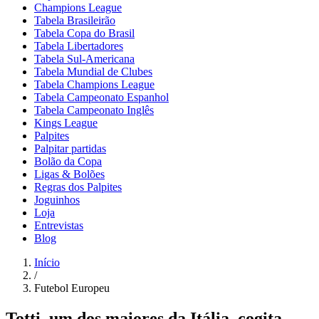
Champions League
Tabela Brasileirão
Tabela Copa do Brasil
Tabela Libertadores
Tabela Sul-Americana
Tabela Mundial de Clubes
Tabela Champions League
Tabela Campeonato Espanhol
Tabela Campeonato Inglês
Kings League
Palpites
Palpitar partidas
Bolão da Copa
Ligas & Bolões
Regras dos Palpites
Joguinhos
Loja
Entrevistas
Blog
Início
/
Futebol Europeu
Totti, um dos maiores da Itália, cogita