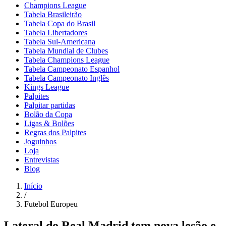
Champions League
Tabela Brasileirão
Tabela Copa do Brasil
Tabela Libertadores
Tabela Sul-Americana
Tabela Mundial de Clubes
Tabela Champions League
Tabela Campeonato Espanhol
Tabela Campeonato Inglês
Kings League
Palpites
Palpitar partidas
Bolão da Copa
Ligas & Bolões
Regras dos Palpites
Joguinhos
Loja
Entrevistas
Blog
Início
/
Futebol Europeu
Lateral do Real Madrid tem nova lesão e