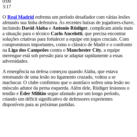
0:00
3:17
O
Real Madrid
enfrenta um período desafiador com várias lesões
afetando sua linha defensiva. As recentes baixas de jogadores-chave,
incluindo
David Alaba
e
Antonio Rüdiger
, complicam ainda mais
a situação para o técnico
Carlo Ancelotti
, que precisa encontrar
soluções criativas para fortalecer a equipe em jogos cruciais. Com
compromissos importantes, como o clássico de Madri e o confronto
na
Liga dos Campeões
contra o
Manchester City
, a equipe
merengue está sob pressão para se adaptar rapidamente a essas
adversidades.
A emergência na defesa começou quando Alaba, que estava
retornando de uma lesão no ligamento cruzado, voltou a se
machucar. O clube confirmou que o austríaco sofreu uma lesão no
músculo adutor da perna esquerda. Além dele, Rüdiger lesionou o
tendão e
Éder Militão
segue afastado por um longo período,
criando um déficit significativo de defensores experientes
disponíveis para as próximas partidas.