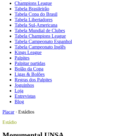
Champions League
Tabela Brasileirão
Tabela Copa do Brasil
Tabela Libertadores
Tabela Sul-Americana
Tabela Mundial de Clubes
Tabela Champions League
Tabela Campeonato Espanhol
Tabela Campeonato Inglês
Kings League
Palpites
Palpitar partidas
Bolão da Copa
Ligas & Bolões
Regras dos Palpites
Joguinhos
Loja
Entrevistas
Blog
Placar
·
Estádios
Estádio
Monumental UNSA