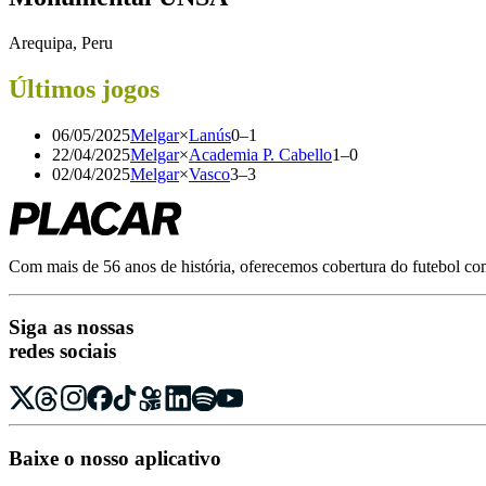
Arequipa, Peru
Últimos jogos
06/05/2025
Melgar
×
Lanús
0
–
1
22/04/2025
Melgar
×
Academia P. Cabello
1
–
0
02/04/2025
Melgar
×
Vasco
3
–
3
Com mais de 56 anos de história, oferecemos cobertura do futebol com r
Siga as nossas
redes sociais
Baixe o nosso aplicativo