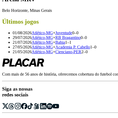
Belo Horizonte, Minas Gerais
Últimos jogos
01/08/2026
Atlético-MG
×
Juventude
0
–
0
29/07/2026
Atlético-MG
×
RB Bragantino
0
–
0
21/07/2026
Atlético-MG
×
Bahia
1
–
1
27/05/2026
Atlético-MG
×
Academia P. Cabello
1
–
0
21/05/2026
Atlético-MG
×
Cienciano-PER
2
–
0
Com mais de 56 anos de história, oferecemos cobertura do futebol com r
Siga as nossas
redes sociais