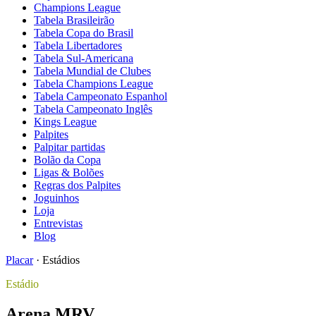
Champions League
Tabela Brasileirão
Tabela Copa do Brasil
Tabela Libertadores
Tabela Sul-Americana
Tabela Mundial de Clubes
Tabela Champions League
Tabela Campeonato Espanhol
Tabela Campeonato Inglês
Kings League
Palpites
Palpitar partidas
Bolão da Copa
Ligas & Bolões
Regras dos Palpites
Joguinhos
Loja
Entrevistas
Blog
Placar
·
Estádios
Estádio
Arena MRV