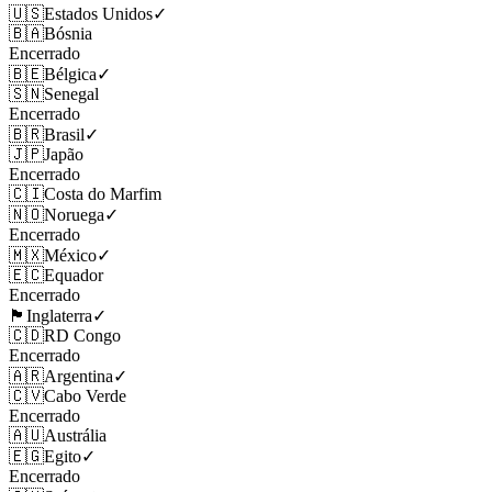
🇺🇸
Estados Unidos
✓
🇧🇦
Bósnia
Encerrado
🇧🇪
Bélgica
✓
🇸🇳
Senegal
Encerrado
🇧🇷
Brasil
✓
🇯🇵
Japão
Encerrado
🇨🇮
Costa do Marfim
🇳🇴
Noruega
✓
Encerrado
🇲🇽
México
✓
🇪🇨
Equador
Encerrado
🏴󠁧󠁢󠁥󠁮󠁧󠁿
Inglaterra
✓
🇨🇩
RD Congo
Encerrado
🇦🇷
Argentina
✓
🇨🇻
Cabo Verde
Encerrado
🇦🇺
Austrália
🇪🇬
Egito
✓
Encerrado