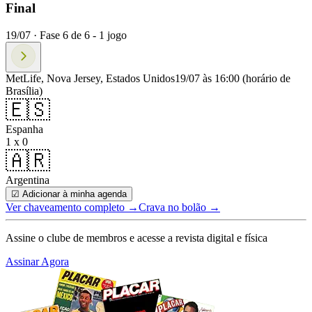
Final
19/07 ·
Fase
6
de
6
-
1
jogo
MetLife, Nova Jersey, Estados Unidos
19/07 às 16:00
(horário de
Brasília)
🇪🇸
Espanha
1 x 0
🇦🇷
Argentina
☑ Adicionar à minha agenda
Ver chaveamento completo
→
Crava no bolão →
Assine o clube de membros e acesse a revista digital e física
Assinar Agora