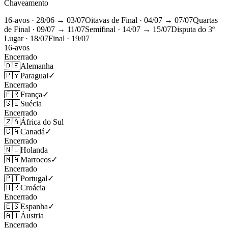
Chaveamento
16-avos
· 28/06 → 03/07
Oitavas de Final
· 04/07 → 07/07
Quartas
de Final
· 09/07 → 11/07
Semifinal
· 14/07 → 15/07
Disputa do 3º
Lugar
· 18/07
Final
· 19/07
16-avos
Encerrado
🇩🇪
Alemanha
🇵🇾
Paraguai
✓
Encerrado
🇫🇷
França
✓
🇸🇪
Suécia
Encerrado
🇿🇦
África do Sul
🇨🇦
Canadá
✓
Encerrado
🇳🇱
Holanda
🇲🇦
Marrocos
✓
Encerrado
🇵🇹
Portugal
✓
🇭🇷
Croácia
Encerrado
🇪🇸
Espanha
✓
🇦🇹
Áustria
Encerrado