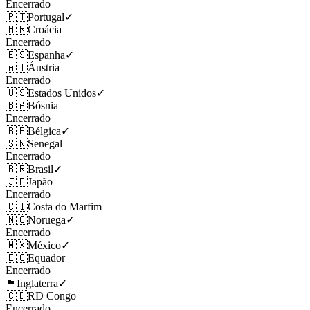
Encerrado
🇵🇹
Portugal
✓
🇭🇷
Croácia
Encerrado
🇪🇸
Espanha
✓
🇦🇹
Áustria
Encerrado
🇺🇸
Estados Unidos
✓
🇧🇦
Bósnia
Encerrado
🇧🇪
Bélgica
✓
🇸🇳
Senegal
Encerrado
🇧🇷
Brasil
✓
🇯🇵
Japão
Encerrado
🇨🇮
Costa do Marfim
🇳🇴
Noruega
✓
Encerrado
🇲🇽
México
✓
🇪🇨
Equador
Encerrado
🏴󠁧󠁢󠁥󠁮󠁧󠁿
Inglaterra
✓
🇨🇩
RD Congo
Encerrado