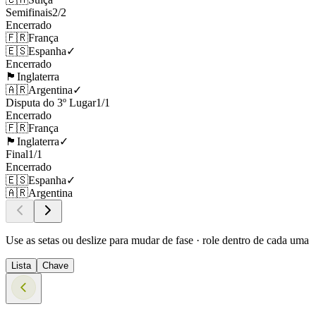
Semifinais
2
/
2
Encerrado
🇫🇷
França
🇪🇸
Espanha
✓
Encerrado
🏴󠁧󠁢󠁥󠁮󠁧󠁿
Inglaterra
🇦🇷
Argentina
✓
Disputa do 3º Lugar
1
/
1
Encerrado
🇫🇷
França
🏴󠁧󠁢󠁥󠁮󠁧󠁿
Inglaterra
✓
Final
1
/
1
Encerrado
🇪🇸
Espanha
✓
🇦🇷
Argentina
Use as setas ou deslize para mudar de fase · role dentro de cada uma
Lista
Chave