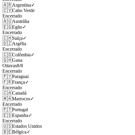
🇦🇷
Argentina
✓
🇨🇻
Cabo Verde
Encerrado
🇦🇺
Austrália
🇪🇬
Egito
✓
Encerrado
🇨🇭
Suíça
✓
🇩🇿
Argélia
Encerrado
🇨🇴
Colômbia
✓
🇬🇭
Gana
Oitavas
8
/
8
Encerrado
🇵🇾
Paraguai
🇫🇷
França
✓
Encerrado
🇨🇦
Canadá
🇲🇦
Marrocos
✓
Encerrado
🇵🇹
Portugal
🇪🇸
Espanha
✓
Encerrado
🇺🇸
Estados Unidos
🇧🇪
Bélgica
✓