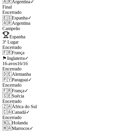
🇦🇷
Argentina
✓
Final
Encerrado
🇪🇸
Espanha
✓
🇦🇷
Argentina
Campeão
Espanha
3º Lugar
Encerrado
🇫🇷
França
🏴󠁧󠁢󠁥󠁮󠁧󠁿
Inglaterra
✓
16-avos
16
/
16
Encerrado
🇩🇪
Alemanha
🇵🇾
Paraguai
✓
Encerrado
🇫🇷
França
✓
🇸🇪
Suécia
Encerrado
🇿🇦
África do Sul
🇨🇦
Canadá
✓
Encerrado
🇳🇱
Holanda
🇲🇦
Marrocos
✓