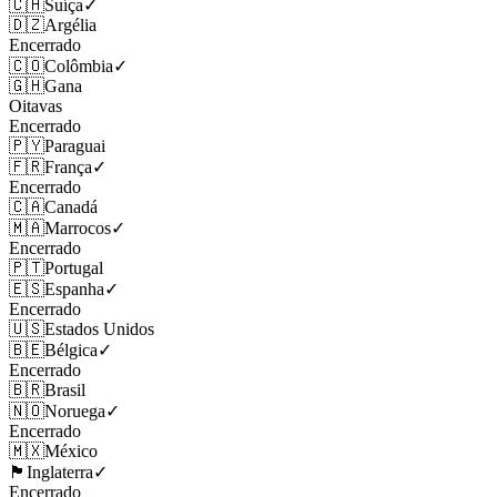
🇨🇭
Suíça
✓
🇩🇿
Argélia
Encerrado
🇨🇴
Colômbia
✓
🇬🇭
Gana
Oitavas
Encerrado
🇵🇾
Paraguai
🇫🇷
França
✓
Encerrado
🇨🇦
Canadá
🇲🇦
Marrocos
✓
Encerrado
🇵🇹
Portugal
🇪🇸
Espanha
✓
Encerrado
🇺🇸
Estados Unidos
🇧🇪
Bélgica
✓
Encerrado
🇧🇷
Brasil
🇳🇴
Noruega
✓
Encerrado
🇲🇽
México
🏴󠁧󠁢󠁥󠁮󠁧󠁿
Inglaterra
✓
Encerrado