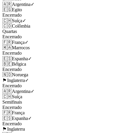
🇦🇷
Argentina
✓
🇪🇬
Egito
Encerrado
🇨🇭
Suíça
✓
🇨🇴
Colômbia
Quartas
Encerrado
🇫🇷
França
✓
🇲🇦
Marrocos
Encerrado
🇪🇸
Espanha
✓
🇧🇪
Bélgica
Encerrado
🇳🇴
Noruega
🏴󠁧󠁢󠁥󠁮󠁧󠁿
Inglaterra
✓
Encerrado
🇦🇷
Argentina
✓
🇨🇭
Suíça
Semifinais
Encerrado
🇫🇷
França
🇪🇸
Espanha
✓
Encerrado
🏴󠁧󠁢󠁥󠁮󠁧󠁿
Inglaterra