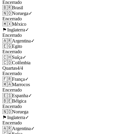
Encerrado
🇧🇷
Brasil
🇳🇴
Noruega
✓
Encerrado
🇲🇽
México
🏴󠁧󠁢󠁥󠁮󠁧󠁿
Inglaterra
✓
Encerrado
🇦🇷
Argentina
✓
🇪🇬
Egito
Encerrado
🇨🇭
Suíça
✓
🇨🇴
Colômbia
Quartas
4
/
4
Encerrado
🇫🇷
França
✓
🇲🇦
Marrocos
Encerrado
🇪🇸
Espanha
✓
🇧🇪
Bélgica
Encerrado
🇳🇴
Noruega
🏴󠁧󠁢󠁥󠁮󠁧󠁿
Inglaterra
✓
Encerrado
🇦🇷
Argentina
✓
🇨🇭
Suíça