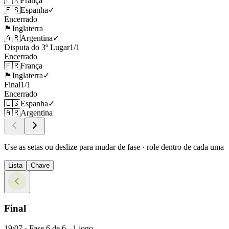
🇫🇷
França
🇪🇸
Espanha
✓
Encerrado
🏴󠁧󠁢󠁥󠁮󠁧󠁿
Inglaterra
🇦🇷
Argentina
✓
Disputa do 3º Lugar
1
/
1
Encerrado
🇫🇷
França
🏴󠁧󠁢󠁥󠁮󠁧󠁿
Inglaterra
✓
Final
1
/
1
Encerrado
🇪🇸
Espanha
✓
🇦🇷
Argentina
Use as setas ou deslize para mudar de fase · role dentro de cada uma
Lista
Chave
Final
19/07 ·
Fase
6
de
6
-
1
jogo