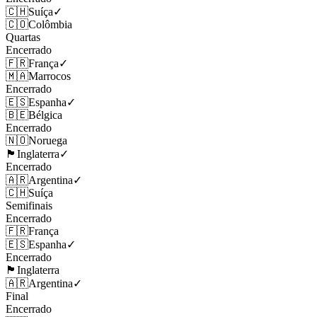
🇨🇭
Suíça
✓
🇨🇴
Colômbia
Quartas
Encerrado
🇫🇷
França
✓
🇲🇦
Marrocos
Encerrado
🇪🇸
Espanha
✓
🇧🇪
Bélgica
Encerrado
🇳🇴
Noruega
🏴󠁧󠁢󠁥󠁮󠁧󠁿
Inglaterra
✓
Encerrado
🇦🇷
Argentina
✓
🇨🇭
Suíça
Semifinais
Encerrado
🇫🇷
França
🇪🇸
Espanha
✓
Encerrado
🏴󠁧󠁢󠁥󠁮󠁧󠁿
Inglaterra
🇦🇷
Argentina
✓
Final
Encerrado