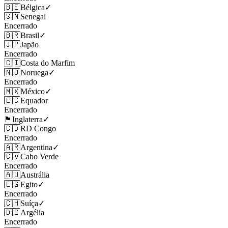
🇧🇪
Bélgica
✓
🇸🇳
Senegal
Encerrado
🇧🇷
Brasil
✓
🇯🇵
Japão
Encerrado
🇨🇮
Costa do Marfim
🇳🇴
Noruega
✓
Encerrado
🇲🇽
México
✓
🇪🇨
Equador
Encerrado
🏴󠁧󠁢󠁥󠁮󠁧󠁿
Inglaterra
✓
🇨🇩
RD Congo
Encerrado
🇦🇷
Argentina
✓
🇨🇻
Cabo Verde
Encerrado
🇦🇺
Austrália
🇪🇬
Egito
✓
Encerrado
🇨🇭
Suíça
✓
🇩🇿
Argélia
Encerrado