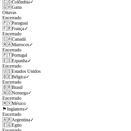
🇨🇴
Colômbia
✓
🇬🇭
Gana
Oitavas
Encerrado
🇵🇾
Paraguai
🇫🇷
França
✓
Encerrado
🇨🇦
Canadá
🇲🇦
Marrocos
✓
Encerrado
🇵🇹
Portugal
🇪🇸
Espanha
✓
Encerrado
🇺🇸
Estados Unidos
🇧🇪
Bélgica
✓
Encerrado
🇧🇷
Brasil
🇳🇴
Noruega
✓
Encerrado
🇲🇽
México
🏴󠁧󠁢󠁥󠁮󠁧󠁿
Inglaterra
✓
Encerrado
🇦🇷
Argentina
✓
🇪🇬
Egito
Encerrado