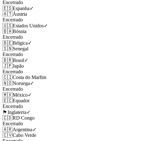
Encerrado
🇪🇸
Espanha
✓
🇦🇹
Áustria
Encerrado
🇺🇸
Estados Unidos
✓
🇧🇦
Bósnia
Encerrado
🇧🇪
Bélgica
✓
🇸🇳
Senegal
Encerrado
🇧🇷
Brasil
✓
🇯🇵
Japão
Encerrado
🇨🇮
Costa do Marfim
🇳🇴
Noruega
✓
Encerrado
🇲🇽
México
✓
🇪🇨
Equador
Encerrado
🏴󠁧󠁢󠁥󠁮󠁧󠁿
Inglaterra
✓
🇨🇩
RD Congo
Encerrado
🇦🇷
Argentina
✓
🇨🇻
Cabo Verde
Encerrado