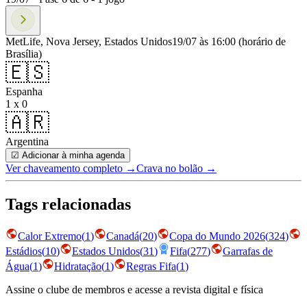
MetLife, Nova Jersey, Estados Unidos
19/07 às 16:00
(horário de
Brasília)
🇪🇸
Espanha
1 x 0
🇦🇷
Argentina
☑ Adicionar à minha agenda
Ver chaveamento completo
→
Crava no bolão →
Tags relacionadas
Calor Extremo
(
1
)
Canadá
(
20
)
Copa do Mundo 2026
(
324
)
Estádios
(
10
)
Estados Unidos
(
31
)
Fifa
(
277
)
Garrafas de
Água
(
1
)
Hidratação
(
1
)
Regras Fifa
(
1
)
Assine o clube de membros e acesse a revista digital e física