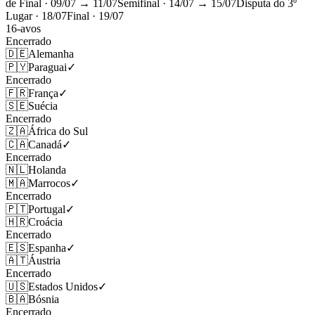
de Final
· 09/07 → 11/07
Semifinal
· 14/07 → 15/07
Disputa do 3º
Lugar
· 18/07
Final
· 19/07
16-avos
Encerrado
🇩🇪
Alemanha
🇵🇾
Paraguai
✓
Encerrado
🇫🇷
França
✓
🇸🇪
Suécia
Encerrado
🇿🇦
África do Sul
🇨🇦
Canadá
✓
Encerrado
🇳🇱
Holanda
🇲🇦
Marrocos
✓
Encerrado
🇵🇹
Portugal
✓
🇭🇷
Croácia
Encerrado
🇪🇸
Espanha
✓
🇦🇹
Áustria
Encerrado
🇺🇸
Estados Unidos
✓
🇧🇦
Bósnia
Encerrado