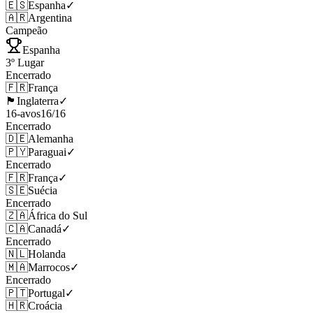
🇪🇸
Espanha
✓
🇦🇷
Argentina
Campeão
Espanha
3º Lugar
Encerrado
🇫🇷
França
🏴󠁧󠁢󠁥󠁮󠁧󠁿
Inglaterra
✓
16-avos
16
/
16
Encerrado
🇩🇪
Alemanha
🇵🇾
Paraguai
✓
Encerrado
🇫🇷
França
✓
🇸🇪
Suécia
Encerrado
🇿🇦
África do Sul
🇨🇦
Canadá
✓
Encerrado
🇳🇱
Holanda
🇲🇦
Marrocos
✓
Encerrado
🇵🇹
Portugal
✓
🇭🇷
Croácia