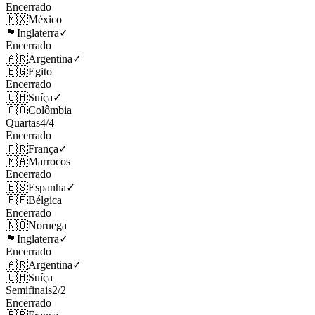
Encerrado
🇲🇽
México
🏴󠁧󠁢󠁥󠁮󠁧󠁿
Inglaterra
✓
Encerrado
🇦🇷
Argentina
✓
🇪🇬
Egito
Encerrado
🇨🇭
Suíça
✓
🇨🇴
Colômbia
Quartas
4
/
4
Encerrado
🇫🇷
França
✓
🇲🇦
Marrocos
Encerrado
🇪🇸
Espanha
✓
🇧🇪
Bélgica
Encerrado
🇳🇴
Noruega
🏴󠁧󠁢󠁥󠁮󠁧󠁿
Inglaterra
✓
Encerrado
🇦🇷
Argentina
✓
🇨🇭
Suíça
Semifinais
2
/
2
Encerrado