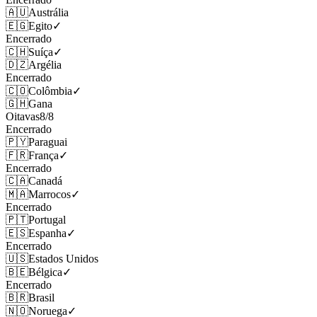
🇦🇺
Austrália
🇪🇬
Egito
✓
Encerrado
🇨🇭
Suíça
✓
🇩🇿
Argélia
Encerrado
🇨🇴
Colômbia
✓
🇬🇭
Gana
Oitavas
8
/
8
Encerrado
🇵🇾
Paraguai
🇫🇷
França
✓
Encerrado
🇨🇦
Canadá
🇲🇦
Marrocos
✓
Encerrado
🇵🇹
Portugal
🇪🇸
Espanha
✓
Encerrado
🇺🇸
Estados Unidos
🇧🇪
Bélgica
✓
Encerrado
🇧🇷
Brasil
🇳🇴
Noruega
✓