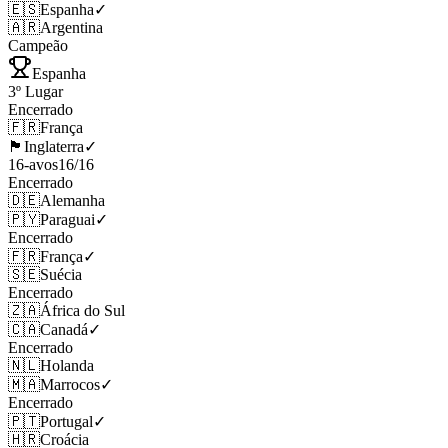
🇪🇸
Espanha
✓
🇦🇷
Argentina
Campeão
Espanha
3º Lugar
Encerrado
🇫🇷
França
🏴󠁧󠁢󠁥󠁮󠁧󠁿
Inglaterra
✓
16-avos
16
/
16
Encerrado
🇩🇪
Alemanha
🇵🇾
Paraguai
✓
Encerrado
🇫🇷
França
✓
🇸🇪
Suécia
Encerrado
🇿🇦
África do Sul
🇨🇦
Canadá
✓
Encerrado
🇳🇱
Holanda
🇲🇦
Marrocos
✓
Encerrado
🇵🇹
Portugal
✓
🇭🇷
Croácia