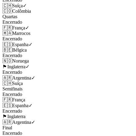
🇨🇭
Suíça
✓
🇨🇴
Colômbia
Quartas
Encerrado
🇫🇷
França
✓
🇲🇦
Marrocos
Encerrado
🇪🇸
Espanha
✓
🇧🇪
Bélgica
Encerrado
🇳🇴
Noruega
🏴󠁧󠁢󠁥󠁮󠁧󠁿
Inglaterra
✓
Encerrado
🇦🇷
Argentina
✓
🇨🇭
Suíça
Semifinais
Encerrado
🇫🇷
França
🇪🇸
Espanha
✓
Encerrado
🏴󠁧󠁢󠁥󠁮󠁧󠁿
Inglaterra
🇦🇷
Argentina
✓
Final
Encerrado