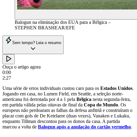
Balogun na eliminação dos EUA para a Bélgica –
STEPHEN BRASHEAR/EFE
Sem tempo? Leia o resumo
Ouça o artigo agora
0:00
2:27
Uma série de erros individuais custou caro para os
Estados
Unidos
.
Jogando em casa, no Lumen Field, em Seattle, a seleção norte-
americana foi derrotada por 4 a 1 pela
Bélgica
nesta segunda-feira,
em partida válida pelas oitavas de final da
Copa
do
Mundo
. Os
europeus não perdoaram as falhas da defesa anfitriã e construíram o
placar com gols de De Ketelaere (duas vezes), Vanaken e Lukaku,
enquanto Tillman descontou para os donos da casa. A partida
marcou a volta de
Balogun após a anulação do cartão vermelho
.