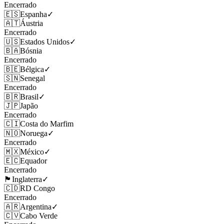
Encerrado
🇪🇸
Espanha
✓
🇦🇹
Áustria
Encerrado
🇺🇸
Estados Unidos
✓
🇧🇦
Bósnia
Encerrado
🇧🇪
Bélgica
✓
🇸🇳
Senegal
Encerrado
🇧🇷
Brasil
✓
🇯🇵
Japão
Encerrado
🇨🇮
Costa do Marfim
🇳🇴
Noruega
✓
Encerrado
🇲🇽
México
✓
🇪🇨
Equador
Encerrado
🏴󠁧󠁢󠁥󠁮󠁧󠁿
Inglaterra
✓
🇨🇩
RD Congo
Encerrado
🇦🇷
Argentina
✓
🇨🇻
Cabo Verde