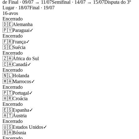
de Final
· 09/07 → 11/07
Semifinal
· 14/07 → 15/07
Disputa do 3º
Lugar
· 18/07
Final
· 19/07
16-avos
Encerrado
🇩🇪
Alemanha
🇵🇾
Paraguai
✓
Encerrado
🇫🇷
França
✓
🇸🇪
Suécia
Encerrado
🇿🇦
África do Sul
🇨🇦
Canadá
✓
Encerrado
🇳🇱
Holanda
🇲🇦
Marrocos
✓
Encerrado
🇵🇹
Portugal
✓
🇭🇷
Croácia
Encerrado
🇪🇸
Espanha
✓
🇦🇹
Áustria
Encerrado
🇺🇸
Estados Unidos
✓
🇧🇦
Bósnia
Encerrado