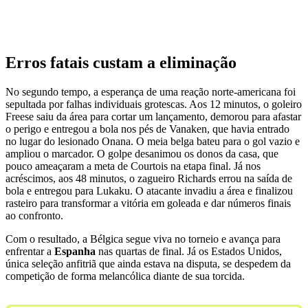
Erros fatais custam a eliminação
No segundo tempo, a esperança de uma reação norte-americana foi
sepultada por falhas individuais grotescas. Aos 12 minutos, o goleiro
Freese saiu da área para cortar um lançamento, demorou para afastar
o perigo e entregou a bola nos pés de Vanaken, que havia entrado
no lugar do lesionado Onana. O meia belga bateu para o gol vazio e
ampliou o marcador. O golpe desanimou os donos da casa, que
pouco ameaçaram a meta de Courtois na etapa final. Já nos
acréscimos, aos 48 minutos, o zagueiro Richards errou na saída de
bola e entregou para Lukaku. O atacante invadiu a área e finalizou
rasteiro para transformar a vitória em goleada e dar números finais
ao confronto.
Com o resultado, a Bélgica segue viva no torneio e avança para
enfrentar a
Espanha
nas quartas de final. Já os Estados Unidos,
única seleção anfitriã que ainda estava na disputa, se despedem da
competição de forma melancólica diante de sua torcida.