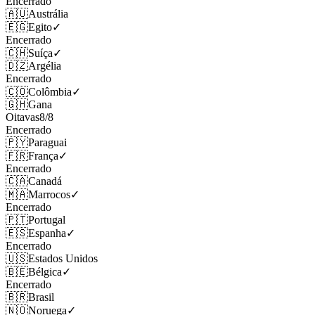
Encerrado
🇦🇺
Austrália
🇪🇬
Egito
✓
Encerrado
🇨🇭
Suíça
✓
🇩🇿
Argélia
Encerrado
🇨🇴
Colômbia
✓
🇬🇭
Gana
Oitavas
8
/
8
Encerrado
🇵🇾
Paraguai
🇫🇷
França
✓
Encerrado
🇨🇦
Canadá
🇲🇦
Marrocos
✓
Encerrado
🇵🇹
Portugal
🇪🇸
Espanha
✓
Encerrado
🇺🇸
Estados Unidos
🇧🇪
Bélgica
✓
Encerrado
🇧🇷
Brasil
🇳🇴
Noruega
✓