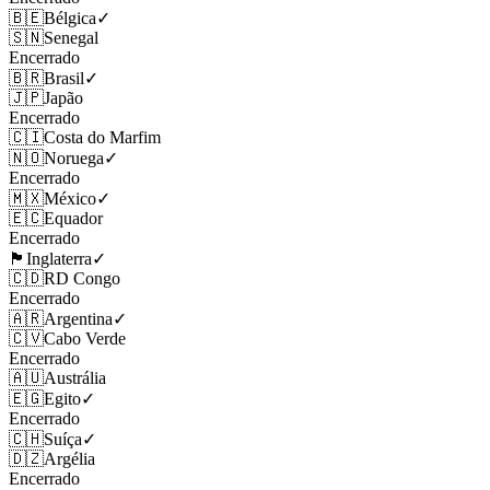
🇧🇪
Bélgica
✓
🇸🇳
Senegal
Encerrado
🇧🇷
Brasil
✓
🇯🇵
Japão
Encerrado
🇨🇮
Costa do Marfim
🇳🇴
Noruega
✓
Encerrado
🇲🇽
México
✓
🇪🇨
Equador
Encerrado
🏴󠁧󠁢󠁥󠁮󠁧󠁿
Inglaterra
✓
🇨🇩
RD Congo
Encerrado
🇦🇷
Argentina
✓
🇨🇻
Cabo Verde
Encerrado
🇦🇺
Austrália
🇪🇬
Egito
✓
Encerrado
🇨🇭
Suíça
✓
🇩🇿
Argélia
Encerrado