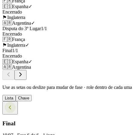
🇫🇷
França
🇪🇸
Espanha
✓
Encerrado
🏴󠁧󠁢󠁥󠁮󠁧󠁿
Inglaterra
🇦🇷
Argentina
✓
Disputa do 3º Lugar
1
/
1
Encerrado
🇫🇷
França
🏴󠁧󠁢󠁥󠁮󠁧󠁿
Inglaterra
✓
Final
1
/
1
Encerrado
🇪🇸
Espanha
✓
🇦🇷
Argentina
Use as setas ou deslize para mudar de fase · role dentro de cada uma
Lista
Chave
Final