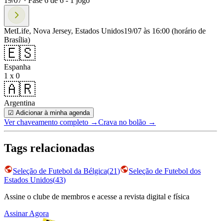
19/07 ·
Fase
6
de
6
-
1
jogo
MetLife, Nova Jersey, Estados Unidos
19/07 às 16:00
(horário de
Brasília)
🇪🇸
Espanha
1 x 0
🇦🇷
Argentina
☑ Adicionar à minha agenda
Ver chaveamento completo
→
Crava no bolão →
Tags relacionadas
Seleção de Futebol da Bélgica
(
21
)
Seleção de Futebol dos
Estados Unidos
(
43
)
Assine o clube de membros e acesse a revista digital e física
Assinar Agora