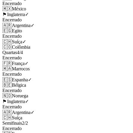
Encerrado
🇲🇽
México
🏴󠁧󠁢󠁥󠁮󠁧󠁿
Inglaterra
✓
Encerrado
🇦🇷
Argentina
✓
🇪🇬
Egito
Encerrado
🇨🇭
Suíça
✓
🇨🇴
Colômbia
Quartas
4
/
4
Encerrado
🇫🇷
França
✓
🇲🇦
Marrocos
Encerrado
🇪🇸
Espanha
✓
🇧🇪
Bélgica
Encerrado
🇳🇴
Noruega
🏴󠁧󠁢󠁥󠁮󠁧󠁿
Inglaterra
✓
Encerrado
🇦🇷
Argentina
✓
🇨🇭
Suíça
Semifinais
2
/
2
Encerrado