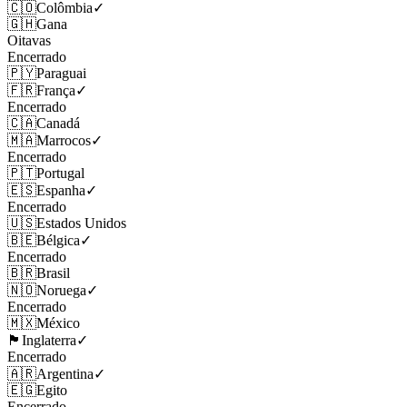
🇨🇴
Colômbia
✓
🇬🇭
Gana
Oitavas
Encerrado
🇵🇾
Paraguai
🇫🇷
França
✓
Encerrado
🇨🇦
Canadá
🇲🇦
Marrocos
✓
Encerrado
🇵🇹
Portugal
🇪🇸
Espanha
✓
Encerrado
🇺🇸
Estados Unidos
🇧🇪
Bélgica
✓
Encerrado
🇧🇷
Brasil
🇳🇴
Noruega
✓
Encerrado
🇲🇽
México
🏴󠁧󠁢󠁥󠁮󠁧󠁿
Inglaterra
✓
Encerrado
🇦🇷
Argentina
✓
🇪🇬
Egito
Encerrado