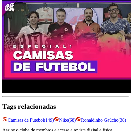
Tags relacionadas
Camisas de Futebol
(
149
)
Nike
(
68
)
Ronaldinho Gaúcho
(
38
)
Assine o clube de membros e acesse a revista digital e física