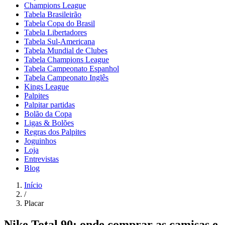
Champions League
Tabela Brasileirão
Tabela Copa do Brasil
Tabela Libertadores
Tabela Sul-Americana
Tabela Mundial de Clubes
Tabela Champions League
Tabela Campeonato Espanhol
Tabela Campeonato Inglês
Kings League
Palpites
Palpitar partidas
Bolão da Copa
Ligas & Bolões
Regras dos Palpites
Joguinhos
Loja
Entrevistas
Blog
Início
/
Placar
Nike Total 90: onde comprar as camisas e