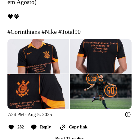
em Agosto)

🖤🧡

#Corinthians
#Nike
#Total90
7:34 PM · Aug 5, 2025
282
Reply
Copy link
Read 33 replies