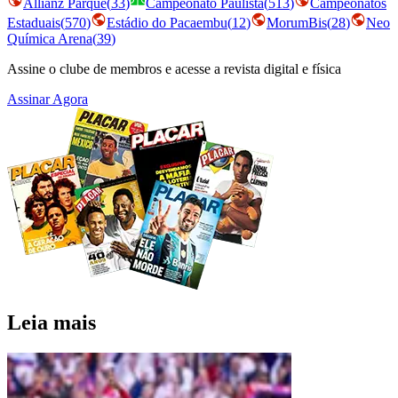
Allianz Parque
(
33
)
Campeonato Paulista
(
513
)
Campeonatos
Estaduais
(
570
)
Estádio do Pacaembu
(
12
)
MorumBis
(
28
)
Neo
Química Arena
(
39
)
Assine o clube de membros e acesse a revista digital e física
Assinar Agora
Leia mais