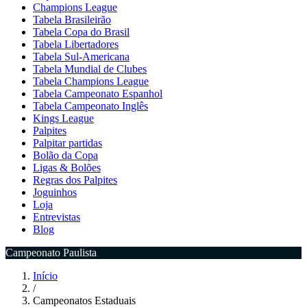
Champions League
Tabela Brasileirão
Tabela Copa do Brasil
Tabela Libertadores
Tabela Sul-Americana
Tabela Mundial de Clubes
Tabela Champions League
Tabela Campeonato Espanhol
Tabela Campeonato Inglês
Kings League
Palpites
Palpitar partidas
Bolão da Copa
Ligas & Bolões
Regras dos Palpites
Joguinhos
Loja
Entrevistas
Blog
Campeonato Paulista
Início
/
Campeonatos Estaduais