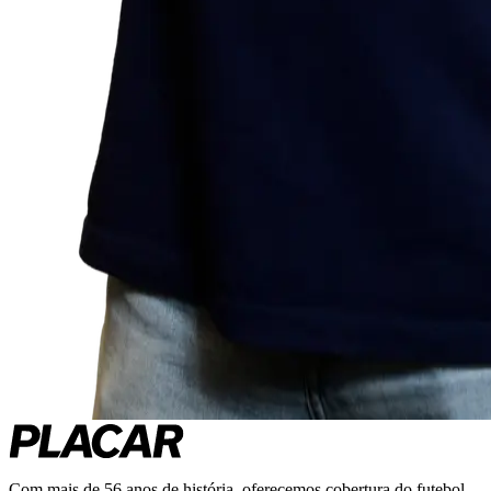
Com mais de 56 anos de história, oferecemos cobertura do futebol