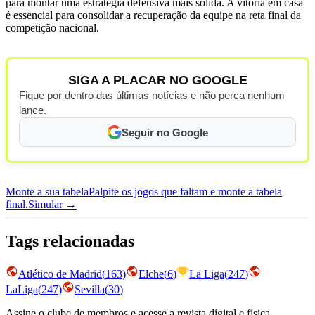
para montar uma estratégia defensiva mais sólida. A vitória em casa
é essencial para consolidar a recuperação da equipe na reta final da
competição nacional.
SIGA A PLACAR NO GOOGLE
Fique por dentro das últimas notícias e não perca nenhum
lance.
Seguir no Google
Monte a sua tabela
Palpite os jogos que faltam e monte a tabela
final.
Simular →
Tags relacionadas
Atlético de Madrid
(
163
)
Elche
(
6
)
La Liga
(
247
)
LaLiga
(
247
)
Sevilla
(
30
)
Assine o clube de membros e acesse a revista digital e física