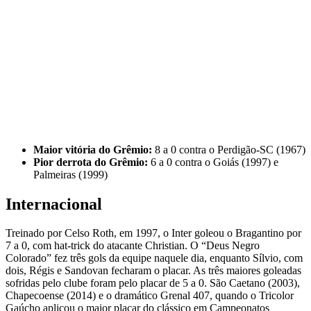
Maior vitória do Grêmio:
8 a 0 contra o Perdigão-SC (1967)
Pior derrota do Grêmio:
6 a 0 contra o Goiás (1997) e
Palmeiras (1999)
Internacional
Treinado por Celso Roth, em 1997, o Inter goleou o Bragantino por
7 a 0, com hat-trick do atacante Christian. O “Deus Negro
Colorado” fez três gols da equipe naquele dia, enquanto Sílvio, com
dois, Régis e Sandovan fecharam o placar. As três maiores goleadas
sofridas pelo clube foram pelo placar de 5 a 0. São Caetano (2003),
Chapecoense (2014) e o dramático Grenal 407, quando o Tricolor
Gaúcho aplicou o maior placar do clássico em Campeonatos