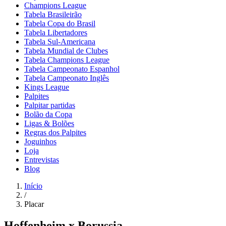
Champions League
Tabela Brasileirão
Tabela Copa do Brasil
Tabela Libertadores
Tabela Sul-Americana
Tabela Mundial de Clubes
Tabela Champions League
Tabela Campeonato Espanhol
Tabela Campeonato Inglês
Kings League
Palpites
Palpitar partidas
Bolão da Copa
Ligas & Bolões
Regras dos Palpites
Joguinhos
Loja
Entrevistas
Blog
Início
/
Placar
Hoffenheim x Borussia