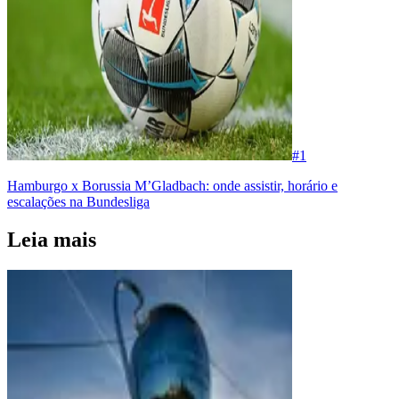
#
1
Hamburgo x Borussia M’Gladbach: onde assistir, horário e
escalações na Bundesliga
Leia mais