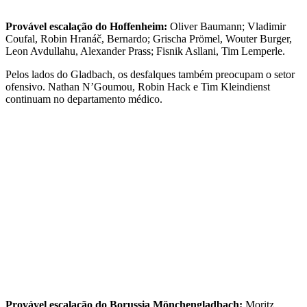
Provável escalação do Hoffenheim:
Oliver Baumann; Vladimir
Coufal, Robin Hranáč, Bernardo; Grischa Prömel, Wouter Burger,
Leon Avdullahu, Alexander Prass; Fisnik Asllani, Tim Lemperle.
Pelos lados do Gladbach, os desfalques também preocupam o setor
ofensivo. Nathan N’Goumou, Robin Hack e Tim Kleindienst
continuam no departamento médico.
Provável escalação do Borussia Mönchengladbach:
Moritz