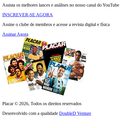
Assista os melhores lances e análises no nosso canal do YouTube
INSCREVER-SE AGORA
Assine o clube de membros e acesse a revista digital e física
Assinar Agora
Placar ©
2026
, Todos os direitos reservados
Desenvolvido com a qualidade
DoubleD Venture