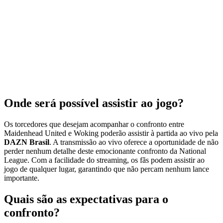
Onde será possível assistir ao jogo?
Os torcedores que desejam acompanhar o confronto entre
Maidenhead United e Woking poderão assistir à partida ao vivo pela
DAZN Brasil
. A transmissão ao vivo oferece a oportunidade de não
perder nenhum detalhe deste emocionante confronto da National
League. Com a facilidade do streaming, os fãs podem assistir ao
jogo de qualquer lugar, garantindo que não percam nenhum lance
importante.
Quais são as expectativas para o
confronto?