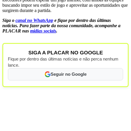
buscando impor seu estilo de jogo e aproveitar as oportunidades que
surgirem durante a partida.
Siga o
canal no WhatsApp
e fique por dentro das últimas
notícias.
Para fazer parte da nossa comunidade, acompanhe a
PLACAR nas
mídias sociais
.
SIGA A PLACAR NO GOOGLE
Fique por dentro das últimas notícias e não perca nenhum
lance.
Seguir no Google