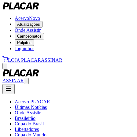
Acervo
Novo
Atualizações
Onde Assistir
Campeonatos
Palpites
Joguinhos
LOJA PLACAR
ASSINAR
ASSINAR
Acervo PLACAR
Últimas Notícias
Onde Assistir
Brasileirão
Copa do Brasil
Libertadores
Copa do Mundo