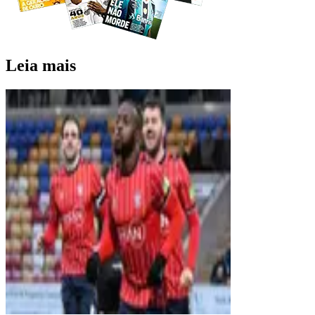
Leia mais