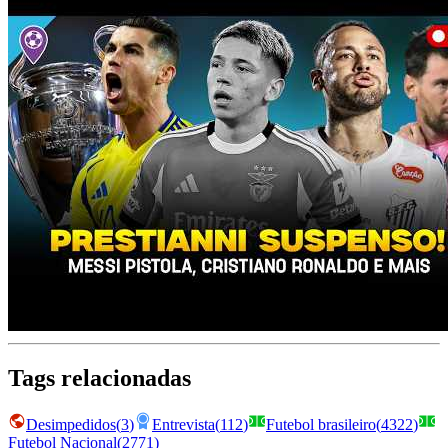
Tags relacionadas
Desimpedidos
(
3
)
Entrevista
(
112
)
Futebol brasileiro
(
4322
)
Futebol Nacional
(
2771
)