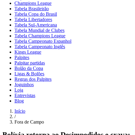
Champions League
Tabela Brasileirão
Tabela Copa do Brasil
Tabela Libertadores
Tabela Sul-Americana
Tabela Mundial de Clubes
Tabela Champions League
Tabela Campeonato Espanhol
Tabela Campeonato Inglês
Kings League
Palpites
Palpitar partidas
Bolão da Copa
Ligas & Bolões
Regras dos Palpites
Joguinhos
Loja
Entrevistas
Blog
Início
/
Fora de Campo
Bolívia retorna ao Desimpedidos e crava: