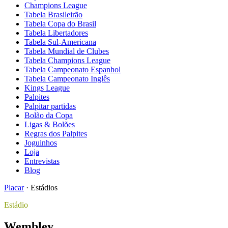
Champions League
Tabela Brasileirão
Tabela Copa do Brasil
Tabela Libertadores
Tabela Sul-Americana
Tabela Mundial de Clubes
Tabela Champions League
Tabela Campeonato Espanhol
Tabela Campeonato Inglês
Kings League
Palpites
Palpitar partidas
Bolão da Copa
Ligas & Bolões
Regras dos Palpites
Joguinhos
Loja
Entrevistas
Blog
Placar
·
Estádios
Estádio
Wembley