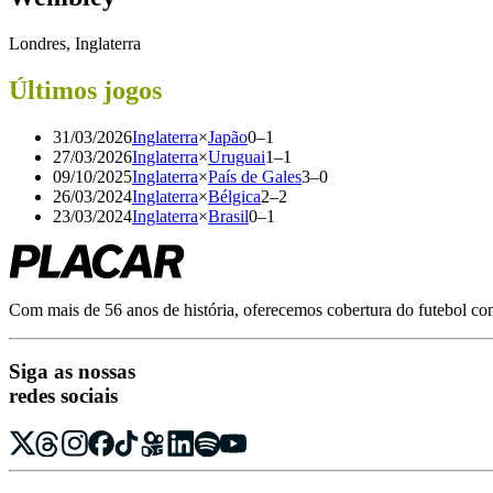
Londres, Inglaterra
Últimos jogos
31/03/2026
Inglaterra
×
Japão
0
–
1
27/03/2026
Inglaterra
×
Uruguai
1
–
1
09/10/2025
Inglaterra
×
País de Gales
3
–
0
26/03/2024
Inglaterra
×
Bélgica
2
–
2
23/03/2024
Inglaterra
×
Brasil
0
–
1
Com mais de 56 anos de história, oferecemos cobertura do futebol com r
Siga as nossas
redes sociais