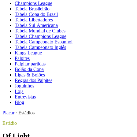
Champions League
Tabela Brasileirão
Tabela Copa do Brasil
Tabela Libertadores
Tabela Sul-Americana
Tabela Mundial de Clubes
Tabela Champions League
Tabela Campeonato Espanhol
Tabela Campeonato Inglês
Kings League
Palpites
Palpitar partidas
Bolão da Copa
Ligas & Bolões
Regras dos Palpites
Joguinhos
Loja
Entrevistas
Blog
Placar
·
Estádios
Estádio
Of Light