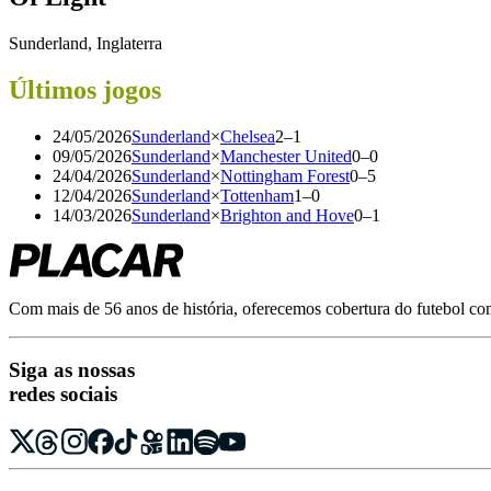
Sunderland, Inglaterra
Últimos jogos
24/05/2026
Sunderland
×
Chelsea
2
–
1
09/05/2026
Sunderland
×
Manchester United
0
–
0
24/04/2026
Sunderland
×
Nottingham Forest
0
–
5
12/04/2026
Sunderland
×
Tottenham
1
–
0
14/03/2026
Sunderland
×
Brighton and Hove
0
–
1
Com mais de 56 anos de história, oferecemos cobertura do futebol com r
Siga as nossas
redes sociais