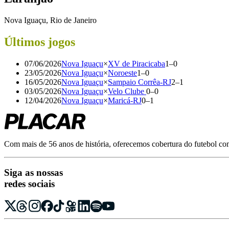
Nova Iguaçu, Rio de Janeiro
Últimos jogos
07/06/2026
Nova Iguaçu
×
XV de Piracicaba
1
–
0
23/05/2026
Nova Iguaçu
×
Noroeste
1
–
0
16/05/2026
Nova Iguaçu
×
Sampaio Corrêa-RJ
2
–
1
03/05/2026
Nova Iguaçu
×
Velo Clube
0
–
0
12/04/2026
Nova Iguaçu
×
Maricá-RJ
0
–
1
Com mais de 56 anos de história, oferecemos cobertura do futebol com r
Siga as nossas
redes sociais