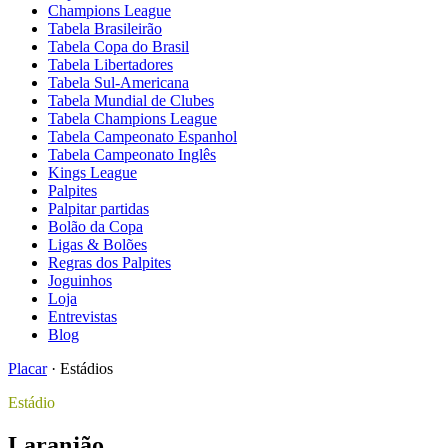
Champions League
Tabela Brasileirão
Tabela Copa do Brasil
Tabela Libertadores
Tabela Sul-Americana
Tabela Mundial de Clubes
Tabela Champions League
Tabela Campeonato Espanhol
Tabela Campeonato Inglês
Kings League
Palpites
Palpitar partidas
Bolão da Copa
Ligas & Bolões
Regras dos Palpites
Joguinhos
Loja
Entrevistas
Blog
Placar
·
Estádios
Estádio
Laranjão