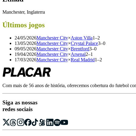
Manchester, Inglaterra
Últimos jogos
24/05/2026
Manchester City
×
Aston Villa
1
–
2
13/05/2026
Manchester City
×
Crystal Palace
3
–
0
09/05/2026
Manchester City
×
Brentford
3
–
0
19/04/2026
Manchester City
×
Arsenal
2
–
1
17/03/2026
Manchester City
×
Real Madrid
1
–
2
Com mais de 56 anos de história, oferecemos cobertura do futebol com r
Siga as nossas
redes sociais