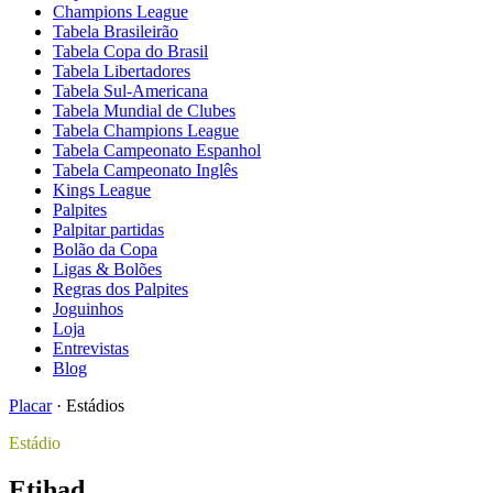
Champions League
Tabela Brasileirão
Tabela Copa do Brasil
Tabela Libertadores
Tabela Sul-Americana
Tabela Mundial de Clubes
Tabela Champions League
Tabela Campeonato Espanhol
Tabela Campeonato Inglês
Kings League
Palpites
Palpitar partidas
Bolão da Copa
Ligas & Bolões
Regras dos Palpites
Joguinhos
Loja
Entrevistas
Blog
Placar
·
Estádios
Estádio
Etihad