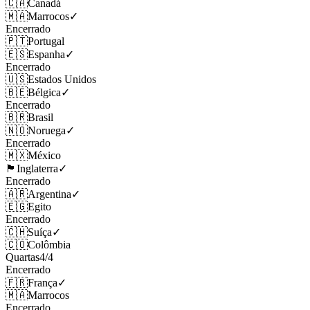
🇨🇦
Canadá
🇲🇦
Marrocos
✓
Encerrado
🇵🇹
Portugal
🇪🇸
Espanha
✓
Encerrado
🇺🇸
Estados Unidos
🇧🇪
Bélgica
✓
Encerrado
🇧🇷
Brasil
🇳🇴
Noruega
✓
Encerrado
🇲🇽
México
🏴󠁧󠁢󠁥󠁮󠁧󠁿
Inglaterra
✓
Encerrado
🇦🇷
Argentina
✓
🇪🇬
Egito
Encerrado
🇨🇭
Suíça
✓
🇨🇴
Colômbia
Quartas
4
/
4
Encerrado
🇫🇷
França
✓
🇲🇦
Marrocos
Encerrado