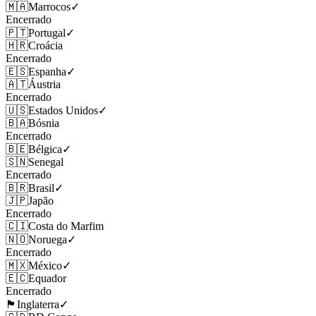
🇲🇦
Marrocos
✓
Encerrado
🇵🇹
Portugal
✓
🇭🇷
Croácia
Encerrado
🇪🇸
Espanha
✓
🇦🇹
Áustria
Encerrado
🇺🇸
Estados Unidos
✓
🇧🇦
Bósnia
Encerrado
🇧🇪
Bélgica
✓
🇸🇳
Senegal
Encerrado
🇧🇷
Brasil
✓
🇯🇵
Japão
Encerrado
🇨🇮
Costa do Marfim
🇳🇴
Noruega
✓
Encerrado
🇲🇽
México
✓
🇪🇨
Equador
Encerrado
🏴󠁧󠁢󠁥󠁮󠁧󠁿
Inglaterra
✓