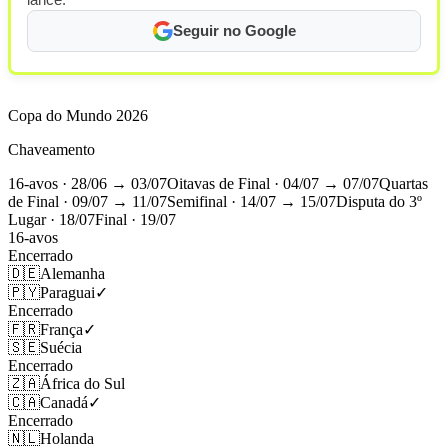
Seguir no Google
Copa do Mundo 2026
Chaveamento
16-avos
· 28/06 → 03/07
Oitavas de Final
· 04/07 → 07/07
Quartas
de Final
· 09/07 → 11/07
Semifinal
· 14/07 → 15/07
Disputa do 3º
Lugar
· 18/07
Final
· 19/07
16-avos
Encerrado
🇩🇪
Alemanha
🇵🇾
Paraguai
✓
Encerrado
🇫🇷
França
✓
🇸🇪
Suécia
Encerrado
🇿🇦
África do Sul
🇨🇦
Canadá
✓
Encerrado
🇳🇱
Holanda