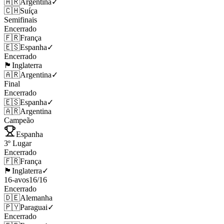
🇦🇷
Argentina
✓
🇨🇭
Suíça
Semifinais
Encerrado
🇫🇷
França
🇪🇸
Espanha
✓
Encerrado
🏴󠁧󠁢󠁥󠁮󠁧󠁿
Inglaterra
🇦🇷
Argentina
✓
Final
Encerrado
🇪🇸
Espanha
✓
🇦🇷
Argentina
Campeão
Espanha
3º Lugar
Encerrado
🇫🇷
França
🏴󠁧󠁢󠁥󠁮󠁧󠁿
Inglaterra
✓
16-avos
16
/
16
Encerrado
🇩🇪
Alemanha
🇵🇾
Paraguai
✓
Encerrado