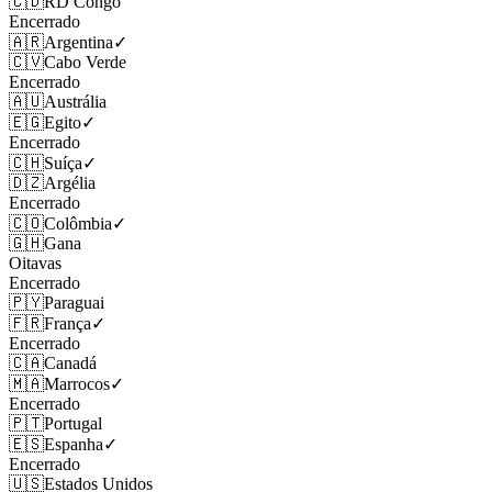
🇨🇩
RD Congo
Encerrado
🇦🇷
Argentina
✓
🇨🇻
Cabo Verde
Encerrado
🇦🇺
Austrália
🇪🇬
Egito
✓
Encerrado
🇨🇭
Suíça
✓
🇩🇿
Argélia
Encerrado
🇨🇴
Colômbia
✓
🇬🇭
Gana
Oitavas
Encerrado
🇵🇾
Paraguai
🇫🇷
França
✓
Encerrado
🇨🇦
Canadá
🇲🇦
Marrocos
✓
Encerrado
🇵🇹
Portugal
🇪🇸
Espanha
✓
Encerrado
🇺🇸
Estados Unidos