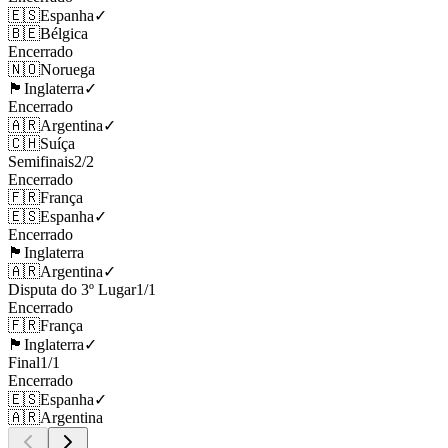
🇪🇸
Espanha
✓
🇧🇪
Bélgica
Encerrado
🇳🇴
Noruega
🏴󠁧󠁢󠁥󠁮󠁧󠁿
Inglaterra
✓
Encerrado
🇦🇷
Argentina
✓
🇨🇭
Suíça
Semifinais
2
/
2
Encerrado
🇫🇷
França
🇪🇸
Espanha
✓
Encerrado
🏴󠁧󠁢󠁥󠁮󠁧󠁿
Inglaterra
🇦🇷
Argentina
✓
Disputa do 3º Lugar
1
/
1
Encerrado
🇫🇷
França
🏴󠁧󠁢󠁥󠁮󠁧󠁿
Inglaterra
✓
Final
1
/
1
Encerrado
🇪🇸
Espanha
✓
🇦🇷
Argentina