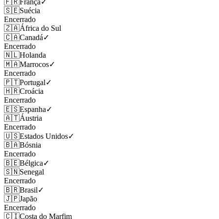
🇫🇷
França
✓
🇸🇪
Suécia
Encerrado
🇿🇦
África do Sul
🇨🇦
Canadá
✓
Encerrado
🇳🇱
Holanda
🇲🇦
Marrocos
✓
Encerrado
🇵🇹
Portugal
✓
🇭🇷
Croácia
Encerrado
🇪🇸
Espanha
✓
🇦🇹
Áustria
Encerrado
🇺🇸
Estados Unidos
✓
🇧🇦
Bósnia
Encerrado
🇧🇪
Bélgica
✓
🇸🇳
Senegal
Encerrado
🇧🇷
Brasil
✓
🇯🇵
Japão
Encerrado
🇨🇮
Costa do Marfim