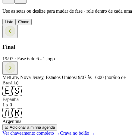
Use as setas ou deslize para mudar de fase · role dentro de cada uma
Lista
Chave
Final
19/07 ·
Fase
6
de
6
-
1
jogo
MetLife, Nova Jersey, Estados Unidos
19/07 às 16:00
(horário de
Brasília)
🇪🇸
Espanha
1 x 0
🇦🇷
Argentina
☑ Adicionar à minha agenda
Ver chaveamento completo
→
Crava no bolão →