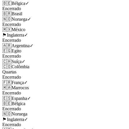
🇧🇪
Bélgica
✓
Encerrado
🇧🇷
Brasil
🇳🇴
Noruega
✓
Encerrado
🇲🇽
México
🏴󠁧󠁢󠁥󠁮󠁧󠁿
Inglaterra
✓
Encerrado
🇦🇷
Argentina
✓
🇪🇬
Egito
Encerrado
🇨🇭
Suíça
✓
🇨🇴
Colômbia
Quartas
Encerrado
🇫🇷
França
✓
🇲🇦
Marrocos
Encerrado
🇪🇸
Espanha
✓
🇧🇪
Bélgica
Encerrado
🇳🇴
Noruega
🏴󠁧󠁢󠁥󠁮󠁧󠁿
Inglaterra
✓
Encerrado