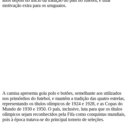
anos depois do início da tradição do país no futebol, é uma
motivação extra para os uruguaios.
A camisa apresenta gola polo e botões, semelhante aos utilizados
nos primórdios do futebol, e mantém a tradição das quatro estrelas,
representando os títulos olímpicos de 1924 e 1928, e as Copas do
Mundo de 1930 e 1950. O país, inclusive, luta para que os títulos
olímpicos sejam reconhecidos pela Fifa como conquistas mundiais,
pois à época tratava-se do principal torneio de seleções.