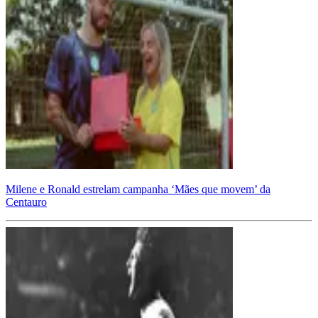
Milene e Ronald estrelam campanha ‘Mães que movem’ da
Centauro