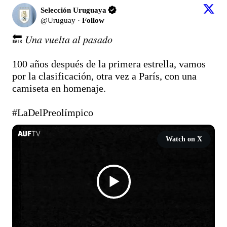
Selección Uruguaya
@
Uruguay
·
Follow
🔙 𝑈𝑛𝑎 𝑣𝑢𝑒𝑙𝑡𝑎 𝑎𝑙 𝑝𝑎𝑠𝑎𝑑𝑜

100 años después de la primera estrella, vamos 
por la clasificación, otra vez a París, con una 
camiseta en homenaje. 

#LaDelPreolímpico
Watch on X