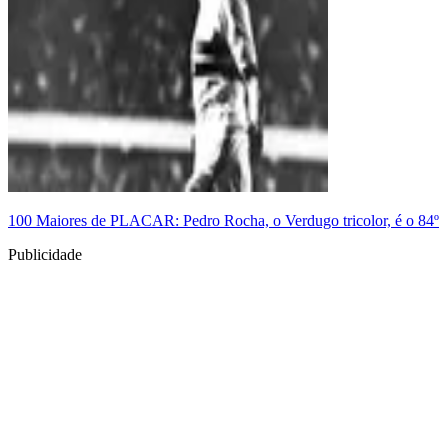
100 Maiores de PLACAR: Pedro Rocha, o Verdugo tricolor, é o 84º
Publicidade