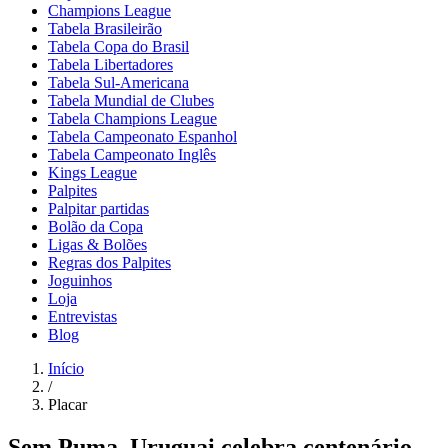
Champions League
Tabela Brasileirão
Tabela Copa do Brasil
Tabela Libertadores
Tabela Sul-Americana
Tabela Mundial de Clubes
Tabela Champions League
Tabela Campeonato Espanhol
Tabela Campeonato Inglês
Kings League
Palpites
Palpitar partidas
Bolão da Copa
Ligas & Bolões
Regras dos Palpites
Joguinhos
Loja
Entrevistas
Blog
Início
/
Placar
Sem Puma, Uruguai celebra centenário